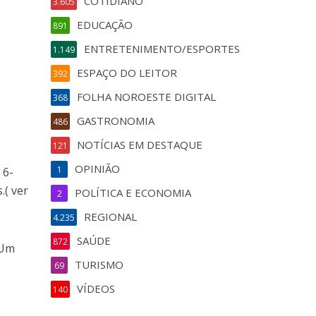
COTIDIANO
3.605
EDUCAÇÃO
891
ENTRETENIMENTO/ESPORTES
1.149
ESPAÇO DO LEITOR
392
FOLHA NOROESTE DIGITAL
368
GASTRONOMIA
486
NOTÍCIAS EM DESTAQUE
121
OPINIÃO
1
 6-
.( ver
POLÍTICA E ECONOMIA
2
REGIONAL
4.235
SAÚDE
872
 Um
TURISMO
69
VÍDEOS
140