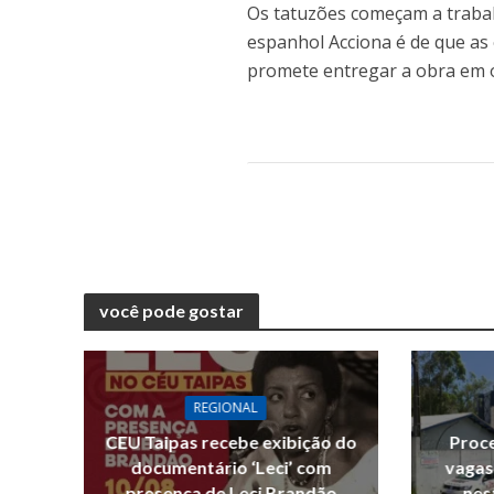
Os tatuzões começam a trabal
espanhol Acciona é de que as 
promete entregar a obra em 
você pode gostar
REGIONAL
CEU Taipas recebe exibição do
Proce
documentário ‘Leci’ com
vagas
presença de Leci Brandão
nes