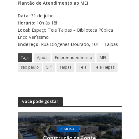
Plantão de Atendimento ao MEI
Data:
31 de julho
Horário:
10h às 18h
Local:
Espaço Teia Taipas – Biblioteca Pública
Érico Veríssimo
Endereço:
Rua Diógenes Dourado, 101 – Taipas
Tags
Ajuda
Empreendedorismo
MEI
são paulo
SP´
Taipas
Teia
Teia Taipas
você pode gostar
REGIONAL
Construção da Ponte