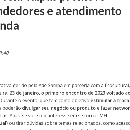
ndedores e atendimento
unda
8h40
rativo gerido pela Ade Sampa em parceria com a Ecocultural
ira, 2
3 de janeiro, o primeiro encontro de 2023 voltado a
 Durante o evento, que tem como objetivo
estimular a troca
s poderão
divulgar seu negócio ou produto
e fazer
networ
atos
. Aliás, se você tem interesse em se tornar
MEI
ual)
ou tirar dúvidas sobre temas relacionados, como acess