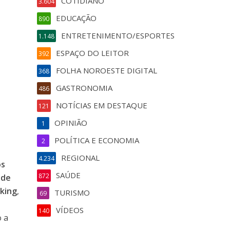
COTIDIANO
3.604
EDUCAÇÃO
890
ENTRETENIMENTO/ESPORTES
1.148
ESPAÇO DO LEITOR
392
FOLHA NOROESTE DIGITAL
368
GASTRONOMIA
486
NOTÍCIAS EM DESTAQUE
121
OPINIÃO
1
POLÍTICA E ECONOMIA
2
,
REGIONAL
4.234
os
SAÚDE
872
 de
king
,
TURISMO
69
VÍDEOS
140
o a