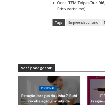
Onde: TEIA Taipas/
Rua Dió
Érico Veríssimo).
Tags
Empreendedorismo
você pode gostar
REGIONAL
Estação Jaraguá da Linha 7-Rubi
1º 
recebe ação gratuita de
Fregues