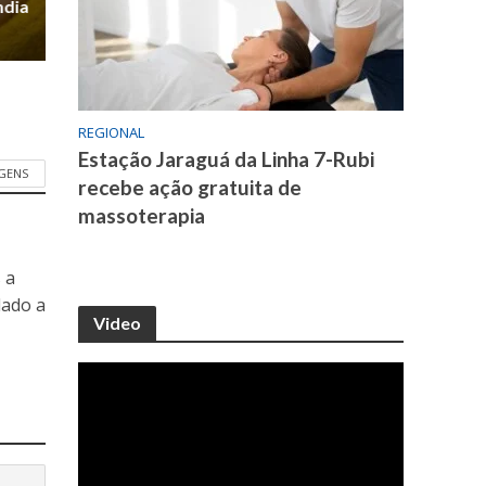
ndia
REGIONAL
Estação Jaraguá da Linha 7-Rubi
GENS
recebe ação gratuita de
massoterapia
 a
dado a
Video