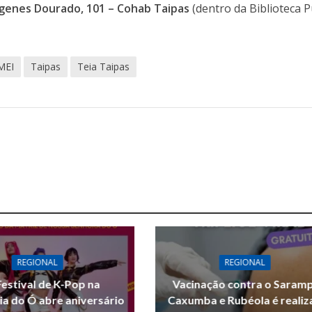
genes Dourado, 101 – Cohab Taipas
(dentro da Biblioteca P
MEI
Taipas
Teia Taipas
REGIONAL
REGIONAL
Festival de K-Pop na
Vacinação contra o Saram
ia do Ó abre aniversário
Caxumba e Rubéola é reali