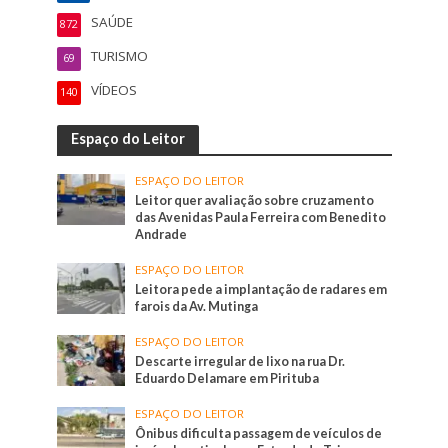
SAÚDE
872
TURISMO
69
VÍDEOS
140
Espaço do Leitor
ESPAÇO DO LEITOR
Leitor quer avaliação sobre cruzamento
das Avenidas Paula Ferreira com Benedito
Andrade
ESPAÇO DO LEITOR
Leitora pede a implantação de radares em
farois da Av. Mutinga
ESPAÇO DO LEITOR
Descarte irregular de lixo na rua Dr.
Eduardo Delamare em Pirituba
ESPAÇO DO LEITOR
Ônibus dificulta passagem de veículos de