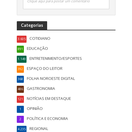
Clique aqui para postar um comentário
Categorias
COTIDIANO
3.605
EDUCAÇÃO
891
ENTRETENIMENTO/ESPORTES
1.149
ESPAÇO DO LEITOR
392
FOLHA NOROESTE DIGITAL
368
GASTRONOMIA
486
NOTÍCIAS EM DESTAQUE
121
OPINIÃO
1
POLÍTICA E ECONOMIA
2
REGIONAL
4.235