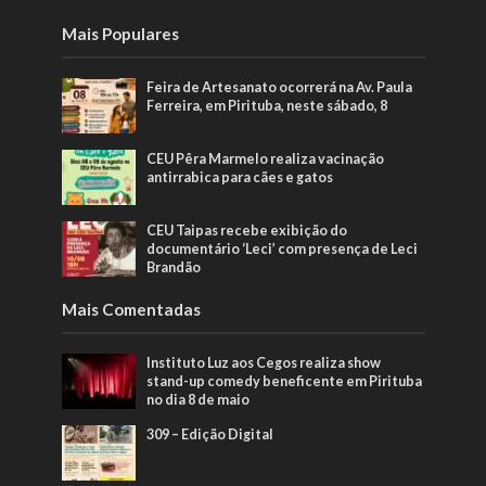
Mais Populares
Feira de Artesanato ocorrerá na Av. Paula
Ferreira, em Pirituba, neste sábado, 8
CEU Pêra Marmelo realiza vacinação
antirrabica para cães e gatos
CEU Taipas recebe exibição do
documentário ‘Leci’ com presença de Leci
Brandão
Mais Comentadas
Instituto Luz aos Cegos realiza show
stand-up comedy beneficente em Pirituba
no dia 8 de maio
309 – Edição Digital