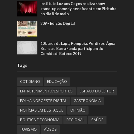
Instituto Luz aos Cegos realiza show
stand-up comedy beneficente em Pirituba
no dia 8 de maio
309 – Edição Digital
10 bares da Lapa, Pompeia, Perdizes, Água
Branca e Barra Funda participam do
Comida di Buteco 2019
Tags
COTIDIANO
EDUCAÇÃO
ENTRETENIMENTO/ESPORTES
ESPAÇO DO LEITOR
FOLHA NOROESTE DIGITAL
GASTRONOMIA
NOTÍCIAS EM DESTAQUE
OPINIÃO
POLÍTICA E ECONOMIA
REGIONAL
SAÚDE
TURISMO
VÍDEOS