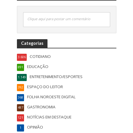
Clique aqui para postar um comentário
Categorias
COTIDIANO
3.606
EDUCAÇÃO
891
ENTRETENIMENTO/ESPORTES
1.149
ESPAÇO DO LEITOR
392
FOLHA NOROESTE DIGITAL
368
GASTRONOMIA
487
NOTÍCIAS EM DESTAQUE
121
OPINIÃO
1