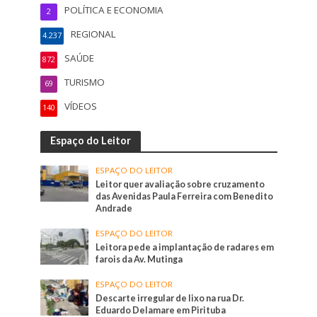
POLÍTICA E ECONOMIA
2
REGIONAL
4.237
SAÚDE
872
TURISMO
69
VÍDEOS
140
Espaço do Leitor
ESPAÇO DO LEITOR
Leitor quer avaliação sobre cruzamento
das Avenidas Paula Ferreira com Benedito
Andrade
ESPAÇO DO LEITOR
Leitora pede a implantação de radares em
farois da Av. Mutinga
ESPAÇO DO LEITOR
Descarte irregular de lixo na rua Dr.
Eduardo Delamare em Pirituba