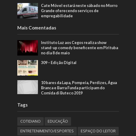
Cate Móvel estará neste sábado no Morro
Grande oferecendo serviços de
empregabilidade
Mais Comentadas
Instituto Luz aos Cegos realiza show
stand-up comedy beneficente em Pirituba
no dia 8 de maio
309 – Edição Digital
10 bares da Lapa, Pompeia, Perdizes, Água
Branca e Barra Funda participam do
Comida di Buteco 2019
Tags
COTIDIANO
EDUCAÇÃO
ENTRETENIMENTO/ESPORTES
ESPAÇO DO LEITOR