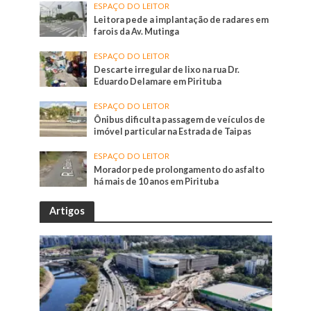
ESPAÇO DO LEITOR
Leitora pede a implantação de radares em
farois da Av. Mutinga
ESPAÇO DO LEITOR
Descarte irregular de lixo na rua Dr.
Eduardo Delamare em Pirituba
ESPAÇO DO LEITOR
Ônibus dificulta passagem de veículos de
imóvel particular na Estrada de Taipas
ESPAÇO DO LEITOR
Morador pede prolongamento do asfalto
há mais de 10 anos em Pirituba
Artigos