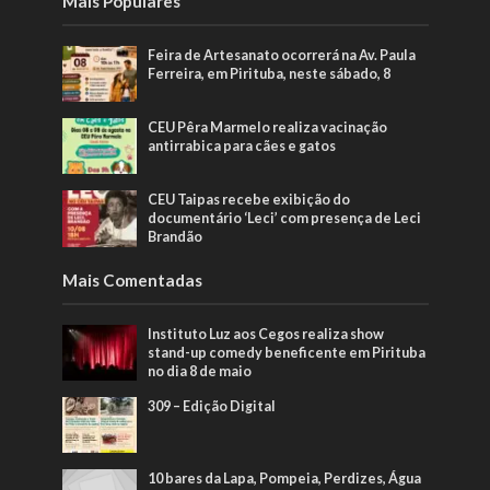
Mais Populares
Feira de Artesanato ocorrerá na Av. Paula
Ferreira, em Pirituba, neste sábado, 8
CEU Pêra Marmelo realiza vacinação
antirrabica para cães e gatos
CEU Taipas recebe exibição do
documentário ‘Leci’ com presença de Leci
Brandão
Mais Comentadas
Instituto Luz aos Cegos realiza show
stand-up comedy beneficente em Pirituba
no dia 8 de maio
309 – Edição Digital
10 bares da Lapa, Pompeia, Perdizes, Água