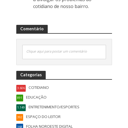
cotidiano de nosso bairro.
Comentário
Clique aqui para postar um comentário
Categorias
COTIDIANO
3.606
EDUCAÇÃO
891
ENTRETENIMENTO/ESPORTES
1.149
ESPAÇO DO LEITOR
392
FOLHA NOROESTE DIGITAL
368