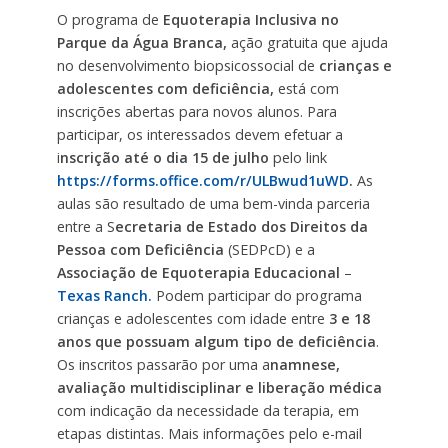
O programa de
Equoterapia Inclusiva no
Parque da Água Branca,
ação gratuita que ajuda
no desenvolvimento biopsicossocial de
crianças e
adolescentes com deficiência,
está com
inscrições abertas para novos alunos. Para
participar, os interessados devem efetuar a
i
nscrição até o dia 15 de julho
pelo link
https://forms.office.com/r/ULBwud1uWD
.
As
aulas são resultado de uma bem-vinda parceria
entre a S
ecretaria de Estado dos Direitos da
Pessoa com Deficiência
(SEDPcD) e a
Associação de Equoterapia Educacional
–
Texas Ranch.
Podem participar do programa
crianças e adolescentes com idade entre
3 e 18
anos que possuam algum tipo de deficiência
.
Os inscritos passarão por uma a
namnese,
avaliação multidisciplinar e liberação médica
com indicação da necessidade da terapia, em
etapas distintas. Mais informações pelo e-mail