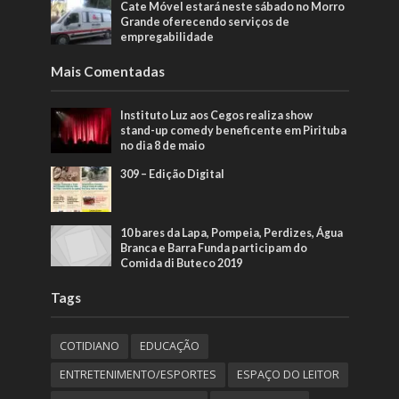
Cate Móvel estará neste sábado no Morro
Grande oferecendo serviços de
empregabilidade
Mais Comentadas
Instituto Luz aos Cegos realiza show
stand-up comedy beneficente em Pirituba
no dia 8 de maio
309 – Edição Digital
10 bares da Lapa, Pompeia, Perdizes, Água
Branca e Barra Funda participam do
Comida di Buteco 2019
Tags
COTIDIANO
EDUCAÇÃO
ENTRETENIMENTO/ESPORTES
ESPAÇO DO LEITOR