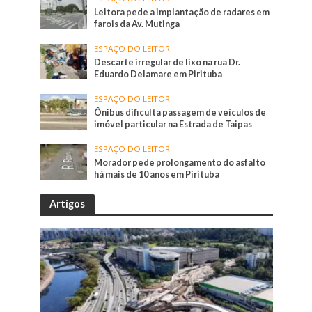
Leitora pede a implantação de radares em
farois da Av. Mutinga
ESPAÇO DO LEITOR
Descarte irregular de lixo na rua Dr.
Eduardo Delamare em Pirituba
ESPAÇO DO LEITOR
Ônibus dificulta passagem de veículos de
imóvel particular na Estrada de Taipas
ESPAÇO DO LEITOR
Morador pede prolongamento do asfalto
há mais de 10 anos em Pirituba
Artigos