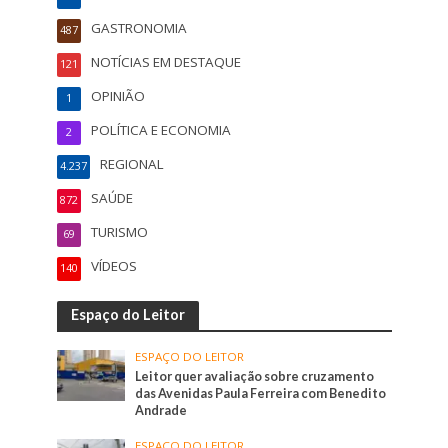
GASTRONOMIA
487
NOTÍCIAS EM DESTAQUE
121
OPINIÃO
1
POLÍTICA E ECONOMIA
2
REGIONAL
4.237
SAÚDE
872
TURISMO
69
VÍDEOS
140
Espaço do Leitor
ESPAÇO DO LEITOR
Leitor quer avaliação sobre cruzamento
das Avenidas Paula Ferreira com Benedito
Andrade
ESPAÇO DO LEITOR