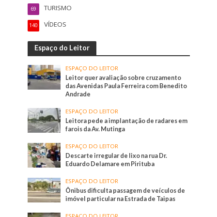
TURISMO
69
VÍDEOS
140
Espaço do Leitor
ESPAÇO DO LEITOR
Leitor quer avaliação sobre cruzamento
das Avenidas Paula Ferreira com Benedito
Andrade
ESPAÇO DO LEITOR
Leitora pede a implantação de radares em
farois da Av. Mutinga
ESPAÇO DO LEITOR
Descarte irregular de lixo na rua Dr.
Eduardo Delamare em Pirituba
ESPAÇO DO LEITOR
Ônibus dificulta passagem de veículos de
imóvel particular na Estrada de Taipas
ESPAÇO DO LEITOR