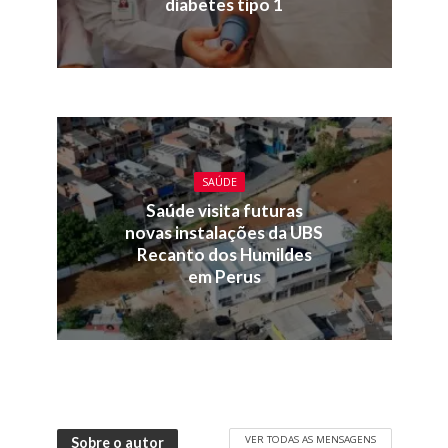
diabetes tipo 1
SAÚDE
Saúde visita futuras
novas instalações da UBS
Recanto dos Humildes
em Perus
VER TODAS AS MENSAGENS
Sobre o autor