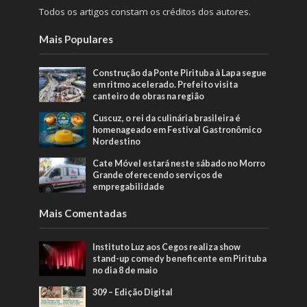
Todos os artigos constam os créditos dos autores.
Mais Populares
Construção da Ponte Pirituba à Lapa segue
em ritmo acelerado. Prefeito visita
canteiro de obras na região
Cuscuz, o rei da culinária brasileira é
homenageado em Festival Gastronômico
Nordestino
Cate Móvel estará neste sábado no Morro
Grande oferecendo serviços de
empregabilidade
Mais Comentadas
Instituto Luz aos Cegos realiza show
stand-up comedy beneficente em Pirituba
no dia 8 de maio
309 – Edição Digital