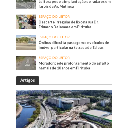
Leitora pede a implantação de radares em
farois da Av. Mutinga
ESPAÇO DO LEITOR
Descarte irregular de lixo na rua Dr.
Eduardo Delamare em Pirituba
ESPAÇO DO LEITOR
Ônibus dificulta passagem de veículos de
imóvel particular na Estrada de Taipas
ESPAÇO DO LEITOR
Morador pede prolongamento do asfalto
há mais de 10 anos em Pirituba
Artigos