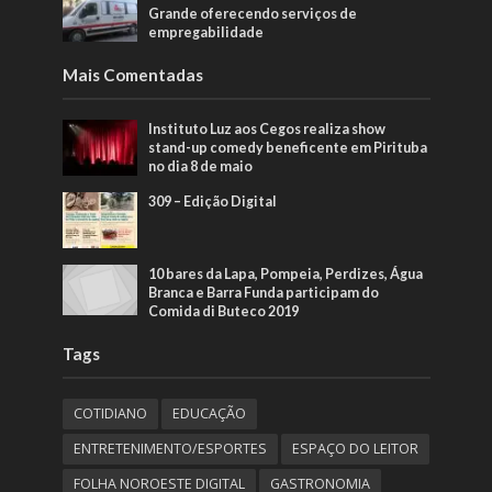
Grande oferecendo serviços de
empregabilidade
Mais Comentadas
Instituto Luz aos Cegos realiza show
stand-up comedy beneficente em Pirituba
no dia 8 de maio
309 – Edição Digital
10 bares da Lapa, Pompeia, Perdizes, Água
Branca e Barra Funda participam do
Comida di Buteco 2019
Tags
COTIDIANO
EDUCAÇÃO
ENTRETENIMENTO/ESPORTES
ESPAÇO DO LEITOR
FOLHA NOROESTE DIGITAL
GASTRONOMIA