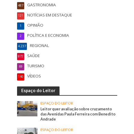
GASTRONOMIA
487
NOTÍCIAS EM DESTAQUE
121
OPINIÃO
1
POLÍTICA E ECONOMIA
2
REGIONAL
4.237
SAÚDE
872
TURISMO
69
VÍDEOS
140
Espaço do Leitor
ESPAÇO DO LEITOR
Leitor quer avaliação sobre cruzamento
das Avenidas Paula Ferreira com Benedito
Andrade
ESPAÇO DO LEITOR