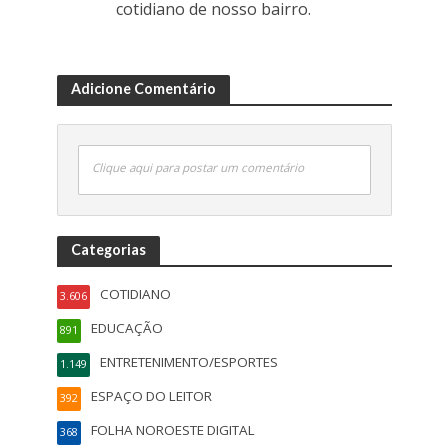
cotidiano de nosso bairro.
Adicione Comentário
Clique aqui para postar um comentário
Categorias
COTIDIANO
3.606
EDUCAÇÃO
891
ENTRETENIMENTO/ESPORTES
1.149
ESPAÇO DO LEITOR
392
FOLHA NOROESTE DIGITAL
368