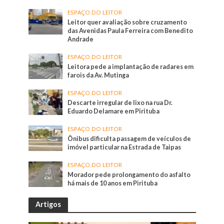
ESPAÇO DO LEITOR
Leitor quer avaliação sobre cruzamento
das Avenidas Paula Ferreira com Benedito
Andrade
ESPAÇO DO LEITOR
Leitora pede a implantação de radares em
farois da Av. Mutinga
ESPAÇO DO LEITOR
Descarte irregular de lixo na rua Dr.
Eduardo Delamare em Pirituba
ESPAÇO DO LEITOR
Ônibus dificulta passagem de veículos de
imóvel particular na Estrada de Taipas
ESPAÇO DO LEITOR
Morador pede prolongamento do asfalto
há mais de 10 anos em Pirituba
Artigos