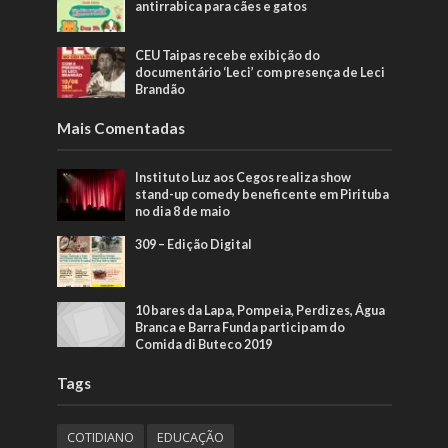
antirrabica para cães e gatos
CEU Taipas recebe exibição do
documentário ‘Leci’ com presença de Leci
Brandão
Mais Comentadas
Instituto Luz aos Cegos realiza show
stand-up comedy beneficente em Pirituba
no dia 8 de maio
309 – Edição Digital
10 bares da Lapa, Pompeia, Perdizes, Água
Branca e Barra Funda participam do
Comida di Buteco 2019
Tags
COTIDIANO
EDUCAÇÃO