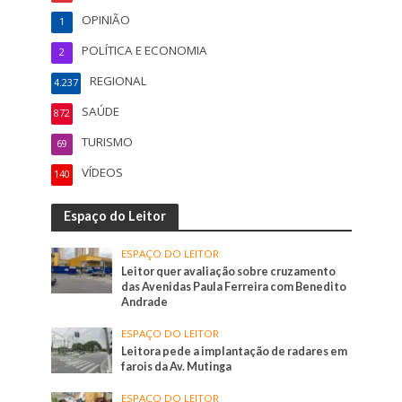
OPINIÃO
1
POLÍTICA E ECONOMIA
2
REGIONAL
4.237
SAÚDE
872
TURISMO
69
VÍDEOS
140
Espaço do Leitor
ESPAÇO DO LEITOR
Leitor quer avaliação sobre cruzamento
das Avenidas Paula Ferreira com Benedito
Andrade
ESPAÇO DO LEITOR
Leitora pede a implantação de radares em
farois da Av. Mutinga
ESPAÇO DO LEITOR