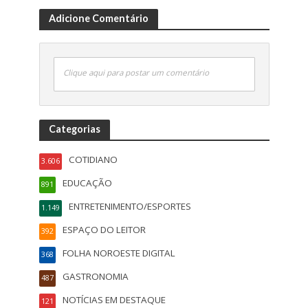
Adicione Comentário
Clique aqui para postar um comentário
Categorias
COTIDIANO
3.606
EDUCAÇÃO
891
ENTRETENIMENTO/ESPORTES
1.149
ESPAÇO DO LEITOR
392
FOLHA NOROESTE DIGITAL
368
GASTRONOMIA
487
NOTÍCIAS EM DESTAQUE
121