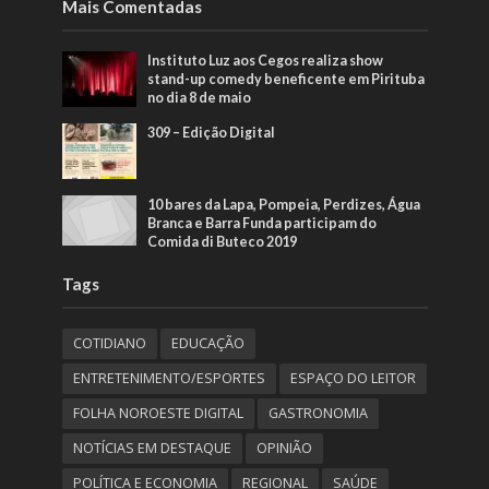
Mais Comentadas
Instituto Luz aos Cegos realiza show
stand-up comedy beneficente em Pirituba
no dia 8 de maio
309 – Edição Digital
10 bares da Lapa, Pompeia, Perdizes, Água
Branca e Barra Funda participam do
Comida di Buteco 2019
Tags
COTIDIANO
EDUCAÇÃO
ENTRETENIMENTO/ESPORTES
ESPAÇO DO LEITOR
FOLHA NOROESTE DIGITAL
GASTRONOMIA
NOTÍCIAS EM DESTAQUE
OPINIÃO
POLÍTICA E ECONOMIA
REGIONAL
SAÚDE