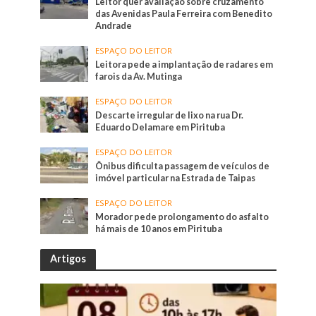
Leitor quer avaliação sobre cruzamento
das Avenidas Paula Ferreira com Benedito
Andrade
ESPAÇO DO LEITOR
Leitora pede a implantação de radares em
farois da Av. Mutinga
ESPAÇO DO LEITOR
Descarte irregular de lixo na rua Dr.
Eduardo Delamare em Pirituba
ESPAÇO DO LEITOR
Ônibus dificulta passagem de veículos de
imóvel particular na Estrada de Taipas
ESPAÇO DO LEITOR
Morador pede prolongamento do asfalto
há mais de 10 anos em Pirituba
Artigos