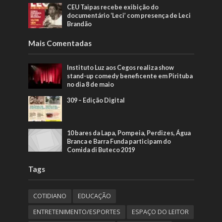
CEU Taipas recebe exibição do
documentário ‘Leci’ com presença de Leci
Brandão
Mais Comentadas
Instituto Luz aos Cegos realiza show
stand-up comedy beneficente em Pirituba
no dia 8 de maio
309 – Edição Digital
10 bares da Lapa, Pompeia, Perdizes, Água
Branca e Barra Funda participam do
Comida di Buteco 2019
Tags
COTIDIANO
EDUCAÇÃO
ENTRETENIMENTO/ESPORTES
ESPAÇO DO LEITOR