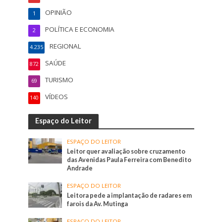
OPINIÃO
1
POLÍTICA E ECONOMIA
2
REGIONAL
4.235
SAÚDE
872
TURISMO
69
VÍDEOS
140
Espaço do Leitor
ESPAÇO DO LEITOR
Leitor quer avaliação sobre cruzamento
das Avenidas Paula Ferreira com Benedito
Andrade
ESPAÇO DO LEITOR
Leitora pede a implantação de radares em
farois da Av. Mutinga
ESPAÇO DO LEITOR