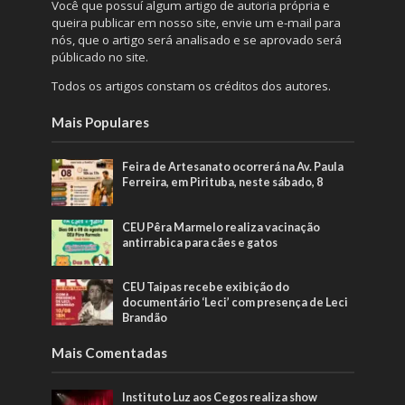
Você que possuí algum artigo de autoria própria e
queira publicar em nosso site, envie um e-mail para
nós, que o artigo será analisado e se aprovado será
públicado no site.
Todos os artigos constam os créditos dos autores.
Mais Populares
Feira de Artesanato ocorrerá na Av. Paula
Ferreira, em Pirituba, neste sábado, 8
CEU Pêra Marmelo realiza vacinação
antirrabica para cães e gatos
CEU Taipas recebe exibição do
documentário ‘Leci’ com presença de Leci
Brandão
Mais Comentadas
Instituto Luz aos Cegos realiza show