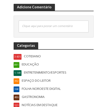
Adicione Comentário
Clique aqui para postar um comentário
Categorias
COTIDIANO
3.605
EDUCAÇÃO
891
ENTRETENIMENTO/ESPORTES
1.149
ESPAÇO DO LEITOR
392
FOLHA NOROESTE DIGITAL
368
GASTRONOMIA
486
NOTÍCIAS EM DESTAQUE
121