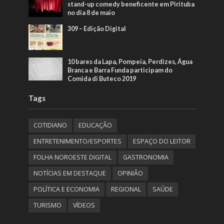
stand-up comedy beneficente em Pirituba
no dia 8 de maio
309 – Edição Digital
10 bares da Lapa, Pompeia, Perdizes, Água
Branca e Barra Funda participam do
Comida di Buteco 2019
Tags
COTIDIANO
EDUCAÇÃO
ENTRETENIMENTO/ESPORTES
ESPAÇO DO LEITOR
FOLHA NOROESTE DIGITAL
GASTRONOMIA
NOTÍCIAS EM DESTAQUE
OPINIÃO
POLÍTICA E ECONOMIA
REGIONAL
SAÚDE
TURISMO
VÍDEOS