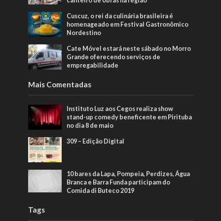
canteiro de obras na região
Cuscuz, o rei da culinária brasileira é
homenageado em Festival Gastronômico
Nordestino
Cate Móvel estará neste sábado no Morro
Grande oferecendo serviços de
empregabilidade
Mais Comentadas
Instituto Luz aos Cegos realiza show
stand-up comedy beneficente em Pirituba
no dia 8 de maio
309 – Edição Digital
10 bares da Lapa, Pompeia, Perdizes, Água
Branca e Barra Funda participam do
Comida di Buteco 2019
Tags