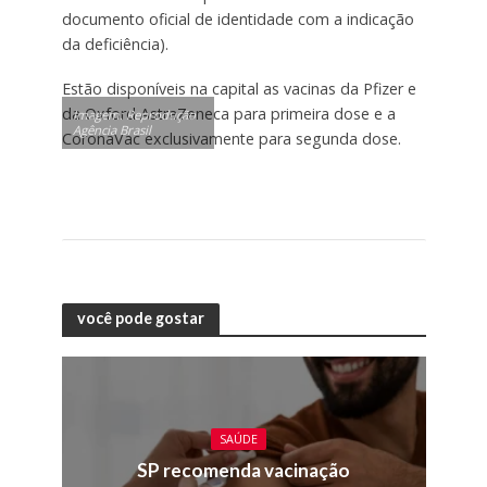
documento oficial de identidade com a indicação
da deficiência).
Estão disponíveis na capital as vacinas da Pfizer e
da Oxford AstraZeneca para primeira dose e a
Imagem: Reprodução
Agência Brasil
CoronaVac exclusivamente para segunda dose.
você pode gostar
SAÚDE
SP recomenda vacinação