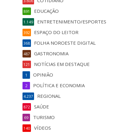
COTIDIANO
3.606
EDUCAÇÃO
891
ENTRETENIMENTO/ESPORTES
1.149
ESPAÇO DO LEITOR
392
FOLHA NOROESTE DIGITAL
368
GASTRONOMIA
487
NOTÍCIAS EM DESTAQUE
121
OPINIÃO
1
s
POLÍTICA E ECONOMIA
2
REGIONAL
4.237
SAÚDE
872
TURISMO
69
VÍDEOS
140