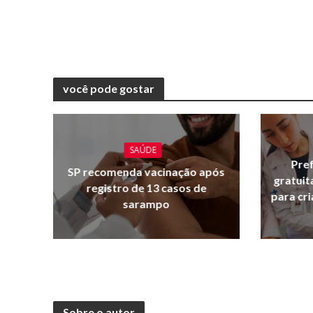
você pode gostar
SAÚDE
Pref
SP recomenda vacinação após
gratuit
registro de 13 casos de
para cr
sarampo
Sobre o autor