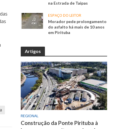
na Estrada de Taipas
ndas
ESPAÇO DO LEITOR
das
Morador pede prolongamento
do asfalto há mais de 10 anos
em Pirituba
m
Artigos
na
REGIONAL
Construção da Ponte Pirituba à