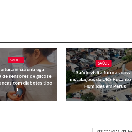
SAÚDE
SAÚDE
eitura inicia entrega
Saúde visita futuras nova
a de sensores de glicose
instalações da UBS Recanto
ianças com diabetes tipo
Humildes em Perus
1
VER TODAS AS MENSA