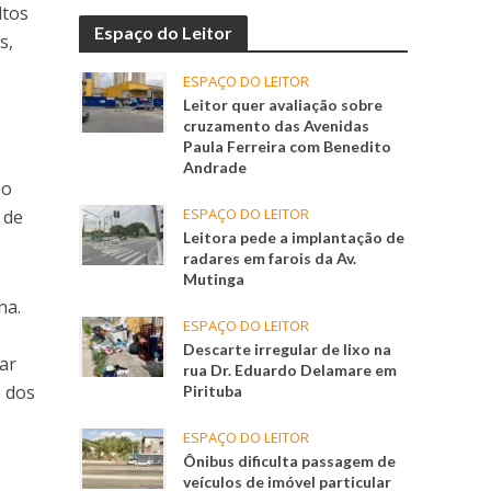
ltos
Espaço do Leitor
s,
ESPAÇO DO LEITOR
Leitor quer avaliação sobre
cruzamento das Avenidas
Paula Ferreira com Benedito
Andrade
ão
ESPAÇO DO LEITOR
 de
Leitora pede a implantação de
radares em farois da Av.
Mutinga
na.
ESPAÇO DO LEITOR
Descarte irregular de lixo na
ar
rua Dr. Eduardo Delamare em
e dos
Pirituba
ESPAÇO DO LEITOR
Ônibus dificulta passagem de
veículos de imóvel particular