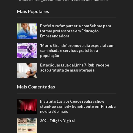
Mais Populares
Prefeitura faz parceria com Sebrae para
formar professores em Educação
Empreendedora
‘Morro Grande’ promove dia especial com
caminhada e serviços gratuitos à
população
Estação Jaraguá da Linha 7-Rubi recebe
ação gratuita de massoterapia
Mais Comentadas
Instituto Luz aos Cegos realiza show
stand-up comedy beneficente em Pirituba
no dia 8 de maio
309 – Edição Digital