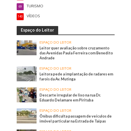
TURISMO
69
VÍDEOS
140
Espaço do Leitor
ESPAÇO DO LEITOR
Leitor quer avaliação sobre cruzamento
das Avenidas Paula Ferreira com Benedito
Andrade
ESPAÇO DO LEITOR
Leitora pede a implantação de radares em
farois da Av. Mutinga
ESPAÇO DO LEITOR
Descarte irregular de lixo na rua Dr.
Eduardo Delamare em Pirituba
ESPAÇO DO LEITOR
Ônibus dificulta passagem de veículos de
imóvel particular na Estrada de Taipas