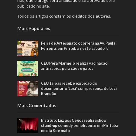
nós, que o artigo será analisado e se aprovado será
públicado no site.
Todos os artigos constam os créditos dos autores.
Mais Populares
Feira de Artesanato ocorrerá na Av. Paula
Ferreira, em Pirituba, neste sábado, 8
CEU Pêra Marmelo realiza vacinação
antirrabica para cães e gatos
CEU Taipas recebe exibição do
documentário ‘Leci’ com presença de Leci
Brandão
Mais Comentadas
Instituto Luz aos Cegos realiza show
stand-up comedy beneficente em Pirituba
no dia 8 de maio