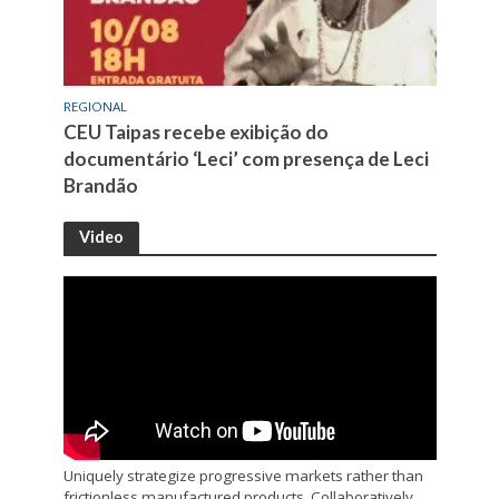
REGIONAL
CEU Taipas recebe exibição do
documentário ‘Leci’ com presença de Leci
Brandão
Video
Uniquely strategize progressive markets rather than
frictionless manufactured products. Collaboratively