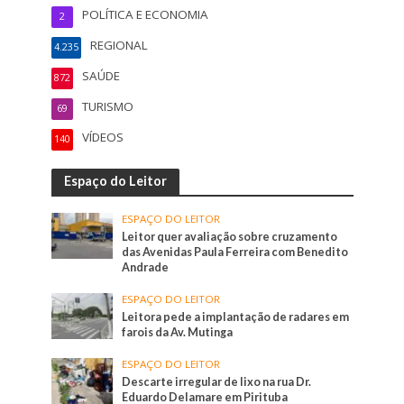
POLÍTICA E ECONOMIA
2
REGIONAL
4.235
SAÚDE
872
TURISMO
69
VÍDEOS
140
Espaço do Leitor
ESPAÇO DO LEITOR
Leitor quer avaliação sobre cruzamento
das Avenidas Paula Ferreira com Benedito
Andrade
ESPAÇO DO LEITOR
Leitora pede a implantação de radares em
farois da Av. Mutinga
ESPAÇO DO LEITOR
Descarte irregular de lixo na rua Dr.
Eduardo Delamare em Pirituba