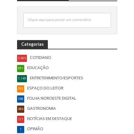
Clique aqui para postar um comentário
Categorias
COTIDIANO
3.605
EDUCAÇÃO
891
ENTRETENIMENTO/ESPORTES
1.149
ESPAÇO DO LEITOR
392
FOLHA NOROESTE DIGITAL
368
GASTRONOMIA
486
NOTÍCIAS EM DESTAQUE
121
OPINIÃO
1