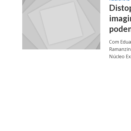
Distop
imagi
podem
Com Eduar
Ramanzini
Núcleo Ex