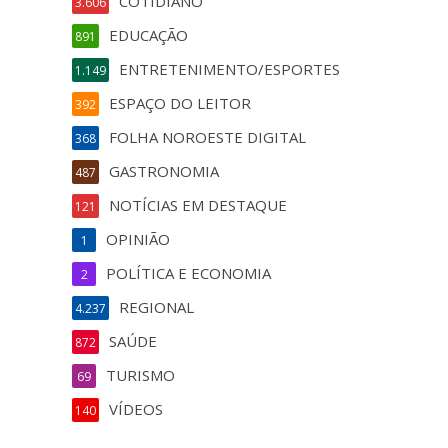
COTIDIANO
3.606
EDUCAÇÃO
891
ENTRETENIMENTO/ESPORTES
1.149
ESPAÇO DO LEITOR
392
FOLHA NOROESTE DIGITAL
368
GASTRONOMIA
487
NOTÍCIAS EM DESTAQUE
121
OPINIÃO
1
POLÍTICA E ECONOMIA
2
REGIONAL
4.237
SAÚDE
872
TURISMO
69
VÍDEOS
140