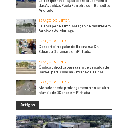
Leitor quer avaliação sobre cruzamento
das Avenidas Paula Ferreira com Benedito
Andrade
ESPAÇO DO LEITOR
Leitora pede a implantação de radares em
farois da Av. Mutinga
ESPAÇO DO LEITOR
Descarte irregular de lixo na rua Dr.
Eduardo Delamare em Pirituba
ESPAÇO DO LEITOR
Ônibus dificulta passagem de veículos de
imóvel particular na Estrada de Taipas
ESPAÇO DO LEITOR
Morador pede prolongamento do asfalto
há mais de 10 anos em Pirituba
Artigos