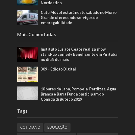
Nordestino
Cate Móvel estará neste sábado no Morro
Grande oferecendo serviços de
empregabilidade
Mais Comentadas
Instituto Luz aos Cegos realiza show
stand-up comedy beneficente em Pirituba
no dia 8 de maio
309 – Edição Digital
10 bares da Lapa, Pompeia, Perdizes, Água
Branca e Barra Funda participam do
Comida di Buteco 2019
Tags
COTIDIANO
EDUCAÇÃO