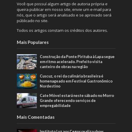
Você que possuí algum artigo de autoria própria e
queira publicar em nosso site, envie um e-mail para
nós, que o artigo será analisado e se aprovado será
públicado no site.
Todos os artigos constam os créditos dos autores.
Mais Populares
Construção da Ponte Pirituba à Lapa segue
em ritmo acelerado. Prefeito visita
canteiro de obras na região
Cuscuz, o rei da culinária brasileira é
homenageado em Festival Gastronômico
Nordestino
Cate Móvel estará neste sábado no Morro
Grande oferecendo serviços de
empregabilidade
Mais Comentadas
Instituto Luz aos Cegos realiza show