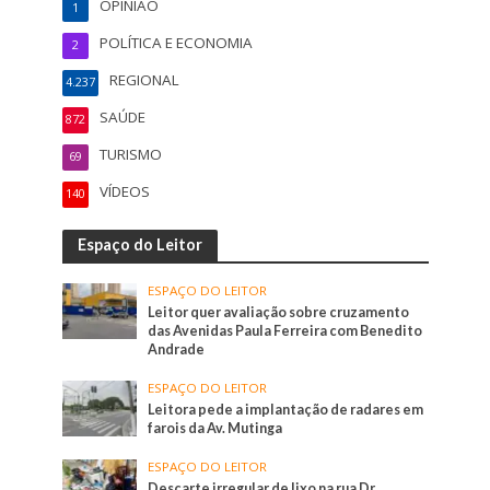
OPINIÃO
1
POLÍTICA E ECONOMIA
2
REGIONAL
4.237
SAÚDE
872
TURISMO
69
VÍDEOS
140
Espaço do Leitor
ESPAÇO DO LEITOR
Leitor quer avaliação sobre cruzamento
das Avenidas Paula Ferreira com Benedito
Andrade
ESPAÇO DO LEITOR
Leitora pede a implantação de radares em
farois da Av. Mutinga
ESPAÇO DO LEITOR
Descarte irregular de lixo na rua Dr.