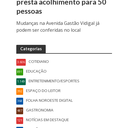
presta acolhimento para 50
pessoas
Mudanças na Avenida Gastão Vidigal já
podem ser conferidas no local
Categorias
COTIDIANO
3.606
EDUCAÇÃO
891
ENTRETENIMENTO/ESPORTES
1.149
ESPAÇO DO LEITOR
392
FOLHA NOROESTE DIGITAL
368
GASTRONOMIA
487
NOTÍCIAS EM DESTAQUE
121