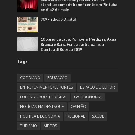
stand-up comedy beneficente em Pirituba
no dia 8 de maio
309 – Edição Digital
10 bares da Lapa, Pompeia, Perdizes, Água
Branca e Barra Funda participam do
Comida di Buteco 2019
Tags
COTIDIANO
EDUCAÇÃO
ENTRETENIMENTO/ESPORTES
ESPAÇO DO LEITOR
FOLHA NOROESTE DIGITAL
GASTRONOMIA
NOTÍCIAS EM DESTAQUE
OPINIÃO
POLÍTICA E ECONOMIA
REGIONAL
SAÚDE
TURISMO
VÍDEOS