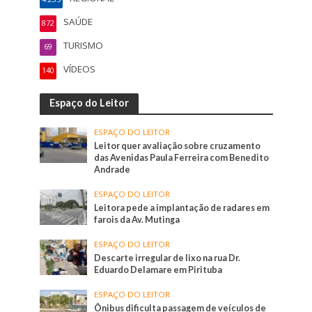
SAÚDE
872
TURISMO
69
VÍDEOS
140
Espaço do Leitor
ESPAÇO DO LEITOR
Leitor quer avaliação sobre cruzamento
das Avenidas Paula Ferreira com Benedito
Andrade
ESPAÇO DO LEITOR
Leitora pede a implantação de radares em
farois da Av. Mutinga
ESPAÇO DO LEITOR
Descarte irregular de lixo na rua Dr.
Eduardo Delamare em Pirituba
ESPAÇO DO LEITOR
Ônibus dificulta passagem de veículos de