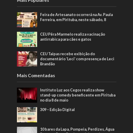
Feira de Artesanato ocorrerá na Av. Paula
Ferreira, em Pirituba, neste sábado, 8
CEU Pêra Marmelo realiza vacinação
antirrabica para cães e gatos
CEU Taipas recebe exibição do
documentário ‘Leci’ com presença de Leci
Brandão
Mais Comentadas
Instituto Luz aos Cegos realiza show
stand-up comedy beneficente em Pirituba
no dia 8 de maio
309 – Edição Digital
10 bares da Lapa, Pompeia, Perdizes, Água