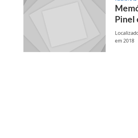
Memór
Pinel
Localizad
em 2018