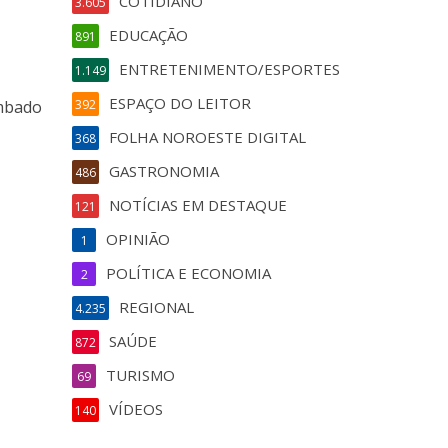
COTIDIANO
3.605
EDUCAÇÃO
891
ENTRETENIMENTO/ESPORTES
1.149
ESPAÇO DO LEITOR
ombado
392
FOLHA NOROESTE DIGITAL
368
GASTRONOMIA
486
NOTÍCIAS EM DESTAQUE
121
OPINIÃO
1
POLÍTICA E ECONOMIA
2
REGIONAL
4.235
SAÚDE
872
TURISMO
69
VÍDEOS
140