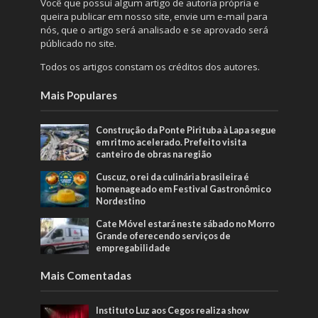
Você que possuí algum artigo de autoria própria e
queira publicar em nosso site, envie um e-mail para
nós, que o artigo será analisado e se aprovado será
públicado no site.
Todos os artigos constam os créditos dos autores.
Mais Populares
Construção da Ponte Pirituba à Lapa segue
em ritmo acelerado. Prefeito visita
canteiro de obras na região
Cuscuz, o rei da culinária brasileira é
homenageado em Festival Gastronômico
Nordestino
Cate Móvel estará neste sábado no Morro
Grande oferecendo serviços de
empregabilidade
Mais Comentadas
Instituto Luz aos Cegos realiza show