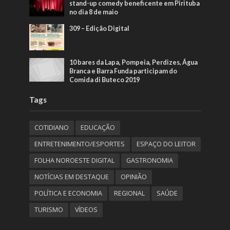
stand-up comedy beneficente em Pirituba
no dia 8 de maio
309 – Edição Digital
10 bares da Lapa, Pompeia, Perdizes, Água
Branca e Barra Funda participam do
Comida di Buteco 2019
Tags
COTIDIANO
EDUCAÇÃO
ENTRETENIMENTO/ESPORTES
ESPAÇO DO LEITOR
FOLHA NOROESTE DIGITAL
GASTRONOMIA
NOTÍCIAS EM DESTAQUE
OPINIÃO
POLÍTICA E ECONOMIA
REGIONAL
SAÚDE
TURISMO
VÍDEOS