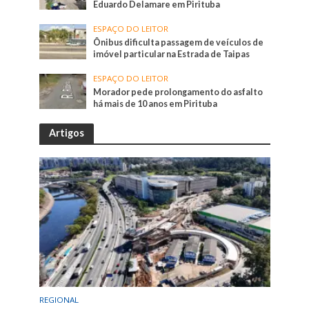
Eduardo Delamare em Pirituba
ESPAÇO DO LEITOR
Ônibus dificulta passagem de veículos de
imóvel particular na Estrada de Taipas
ESPAÇO DO LEITOR
Morador pede prolongamento do asfalto
há mais de 10 anos em Pirituba
Artigos
REGIONAL