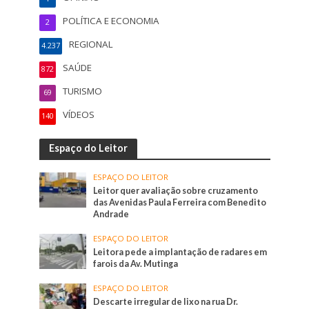
POLÍTICA E ECONOMIA
2
REGIONAL
4.237
SAÚDE
872
TURISMO
69
VÍDEOS
140
Espaço do Leitor
ESPAÇO DO LEITOR
Leitor quer avaliação sobre cruzamento
das Avenidas Paula Ferreira com Benedito
Andrade
ESPAÇO DO LEITOR
Leitora pede a implantação de radares em
farois da Av. Mutinga
ESPAÇO DO LEITOR
Descarte irregular de lixo na rua Dr.