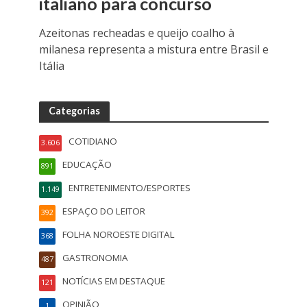
italiano para concurso
Azeitonas recheadas e queijo coalho à
milanesa representa a mistura entre Brasil e
Itália
Categorias
COTIDIANO
3.606
EDUCAÇÃO
891
ENTRETENIMENTO/ESPORTES
1.149
ESPAÇO DO LEITOR
392
FOLHA NOROESTE DIGITAL
368
GASTRONOMIA
487
NOTÍCIAS EM DESTAQUE
121
OPINIÃO
1