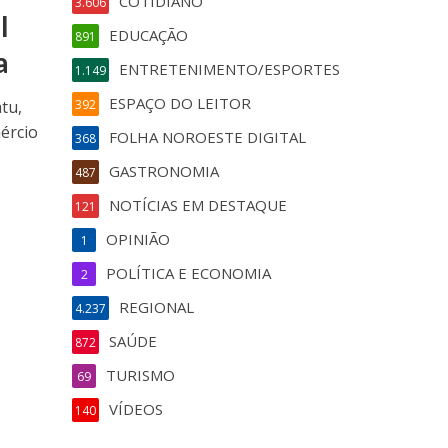
COTIDIANO
3.606
l
EDUCAÇÃO
891
a
ENTRETENIMENTO/ESPORTES
1.149
ESPAÇO DO LEITOR
tu,
392
ércio
FOLHA NOROESTE DIGITAL
368
GASTRONOMIA
487
NOTÍCIAS EM DESTAQUE
121
OPINIÃO
1
POLÍTICA E ECONOMIA
2
REGIONAL
4.237
SAÚDE
872
TURISMO
69
VÍDEOS
140