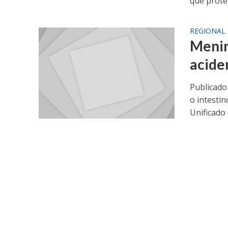
que proteg
REGIONAL
Menin
acide
Publicado
o intesti
Unificado 