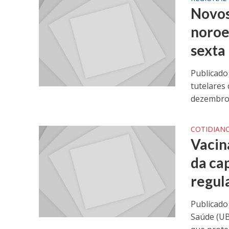
Novos
noroe
sexta
Publicado
tutelares
dezembro. 
COTIDIAN
Vacin
da ca
regula
Publicado
Saúde (UB