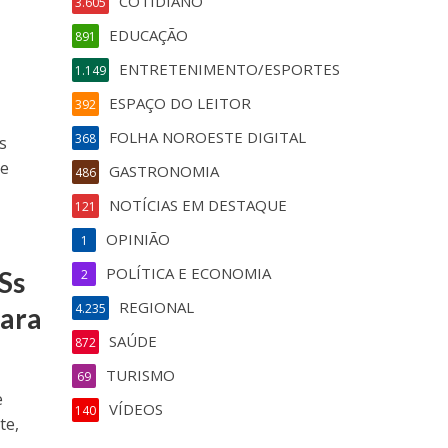
COTIDIANO
3.605
EDUCAÇÃO
891
ENTRETENIMENTO/ESPORTES
1.149
ESPAÇO DO LEITOR
392
FOLHA NOROESTE DIGITAL
368
s
de
GASTRONOMIA
486
NOTÍCIAS EM DESTAQUE
121
OPINIÃO
1
POLÍTICA E ECONOMIA
Ss
2
REGIONAL
4.235
para
SAÚDE
872
TURISMO
69
e
VÍDEOS
140
te,