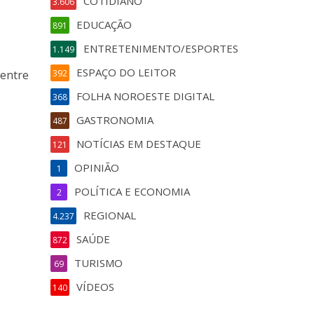
COTIDIANO
3.606
EDUCAÇÃO
891
ENTRETENIMENTO/ESPORTES
1.149
ESPAÇO DO LEITOR
 entre
392
FOLHA NOROESTE DIGITAL
368
GASTRONOMIA
487
NOTÍCIAS EM DESTAQUE
121
OPINIÃO
1
POLÍTICA E ECONOMIA
2
REGIONAL
4.237
SAÚDE
872
TURISMO
69
VÍDEOS
140