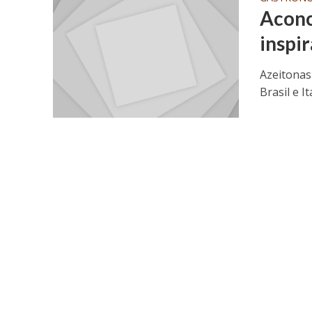
Aconc
inspi
Azeitonas
Brasil e It