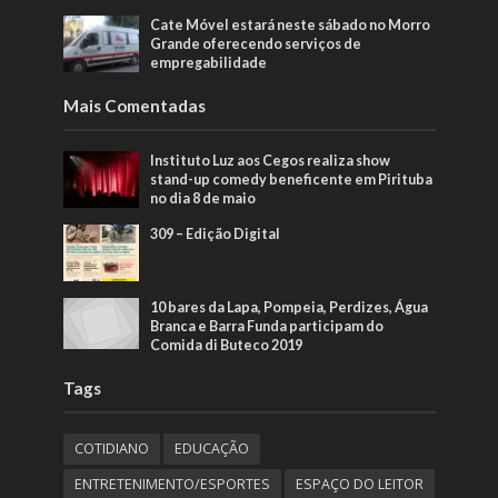
Cate Móvel estará neste sábado no Morro
Grande oferecendo serviços de
empregabilidade
Mais Comentadas
Instituto Luz aos Cegos realiza show
stand-up comedy beneficente em Pirituba
no dia 8 de maio
309 – Edição Digital
10 bares da Lapa, Pompeia, Perdizes, Água
Branca e Barra Funda participam do
Comida di Buteco 2019
Tags
COTIDIANO
EDUCAÇÃO
ENTRETENIMENTO/ESPORTES
ESPAÇO DO LEITOR