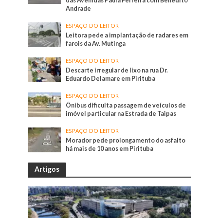
das Avenidas Paula Ferreira com Benedito
Andrade
ESPAÇO DO LEITOR
Leitora pede a implantação de radares em
farois da Av. Mutinga
ESPAÇO DO LEITOR
Descarte irregular de lixo na rua Dr.
Eduardo Delamare em Pirituba
ESPAÇO DO LEITOR
Ônibus dificulta passagem de veículos de
imóvel particular na Estrada de Taipas
ESPAÇO DO LEITOR
Morador pede prolongamento do asfalto
há mais de 10 anos em Pirituba
Artigos