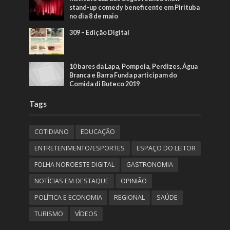
stand-up comedy beneficente em Pirituba
no dia 8 de maio
309 – Edição Digital
10 bares da Lapa, Pompeia, Perdizes, Água
Branca e Barra Funda participam do
Comida di Buteco 2019
Tags
COTIDIANO
EDUCAÇÃO
ENTRETENIMENTO/ESPORTES
ESPAÇO DO LEITOR
FOLHA NOROESTE DIGITAL
GASTRONOMIA
NOTÍCIAS EM DESTAQUE
OPINIÃO
POLÍTICA E ECONOMIA
REGIONAL
SAÚDE
TURISMO
VÍDEOS