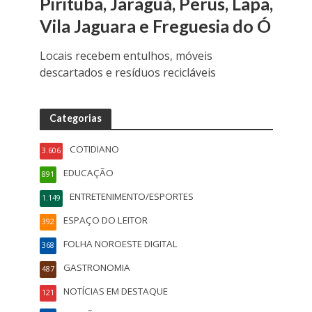
Pirituba, Jaraguá, Perus, Lapa,
Vila Jaguara e Freguesia do Ó
Locais recebem entulhos, móveis
descartados e resíduos recicláveis
Categorias
COTIDIANO
3.606
EDUCAÇÃO
891
ENTRETENIMENTO/ESPORTES
1.149
ESPAÇO DO LEITOR
392
FOLHA NOROESTE DIGITAL
368
GASTRONOMIA
487
NOTÍCIAS EM DESTAQUE
121