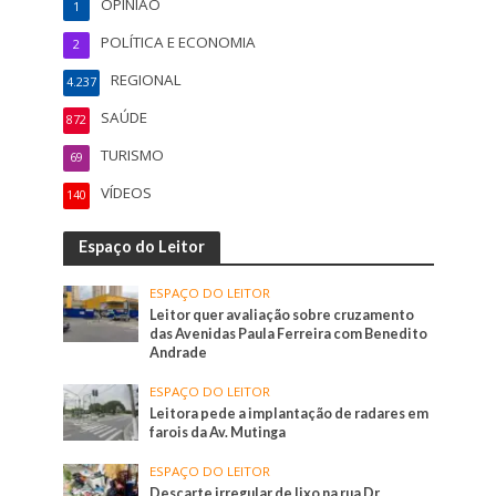
OPINIÃO
1
POLÍTICA E ECONOMIA
2
REGIONAL
4.237
SAÚDE
872
TURISMO
69
VÍDEOS
140
Espaço do Leitor
ESPAÇO DO LEITOR
Leitor quer avaliação sobre cruzamento
das Avenidas Paula Ferreira com Benedito
Andrade
ESPAÇO DO LEITOR
Leitora pede a implantação de radares em
farois da Av. Mutinga
ESPAÇO DO LEITOR
Descarte irregular de lixo na rua Dr.