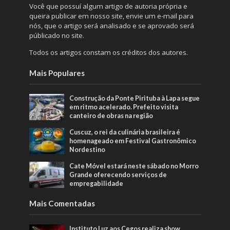
Você que possuí algum artigo de autoria própria e
queira publicar em nosso site, envie um e-mail para
nós, que o artigo será analisado e se aprovado será
públicado no site.
Todos os artigos constam os créditos dos autores.
Mais Populares
Construção da Ponte Pirituba à Lapa segue
em ritmo acelerado. Prefeito visita
canteiro de obras na região
Cuscuz, o rei da culinária brasileira é
homenageado em Festival Gastronômico
Nordestino
Cate Móvel estará neste sábado no Morro
Grande oferecendo serviços de
empregabilidade
Mais Comentadas
Instituto Luz aos Cegos realiza show