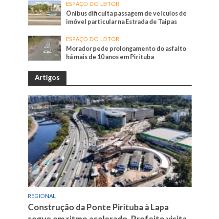
ESPAÇO DO LEITOR
Ônibus dificulta passagem de veículos de
imóvel particular na Estrada de Taipas
ESPAÇO DO LEITOR
Morador pede prolongamento do asfalto
há mais de 10 anos em Pirituba
Artigos
REGIONAL
Construção da Ponte Pirituba à Lapa
segue em ritmo acelerado. Prefeito visita