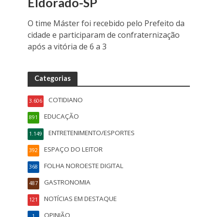
Eldorado-SP
O time Máster foi recebido pelo Prefeito da
cidade e participaram de confraternização
após a vitória de 6 a 3
Categorias
COTIDIANO
3.606
EDUCAÇÃO
891
ENTRETENIMENTO/ESPORTES
1.149
ESPAÇO DO LEITOR
392
FOLHA NOROESTE DIGITAL
368
GASTRONOMIA
487
NOTÍCIAS EM DESTAQUE
121
OPINIÃO
1