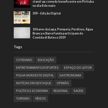
stand-up comedy beneficente em Pirituba
no dia 8 de maio
309 – Edição Digital
10 bares da Lapa, Pompeia, Perdizes, Água
Branca e Barra Funda participam do
Comida di Buteco 2019
Tags
COTIDIANO
EDUCAÇÃO
ENTRETENIMENTO/ESPORTES
ESPAÇO DO LEITOR
FOLHA NOROESTE DIGITAL
GASTRONOMIA
NOTÍCIAS EM DESTAQUE
OPINIÃO
POLÍTICA E ECONOMIA
REGIONAL
SAÚDE
TURISMO
VÍDEOS