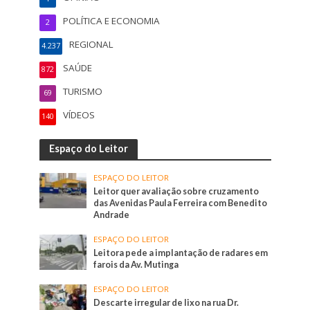
POLÍTICA E ECONOMIA
2
REGIONAL
4.237
SAÚDE
872
TURISMO
69
VÍDEOS
140
Espaço do Leitor
ESPAÇO DO LEITOR
Leitor quer avaliação sobre cruzamento
das Avenidas Paula Ferreira com Benedito
Andrade
ESPAÇO DO LEITOR
Leitora pede a implantação de radares em
farois da Av. Mutinga
ESPAÇO DO LEITOR
Descarte irregular de lixo na rua Dr.