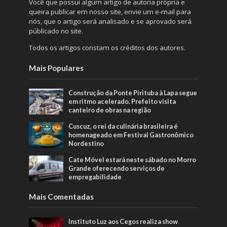
Você que possuí algum artigo de autoria própria e
queira publicar em nosso site, envie um e-mail para
nós, que o artigo será analisado e se aprovado será
públicado no site.
Todos os artigos constam os créditos dos autores.
Mais Populares
Construção da Ponte Pirituba à Lapa segue
em ritmo acelerado. Prefeito visita
canteiro de obras na região
Cuscuz, o rei da culinária brasileira é
homenageado em Festival Gastronômico
Nordestino
Cate Móvel estará neste sábado no Morro
Grande oferecendo serviços de
empregabilidade
Mais Comentadas
Instituto Luz aos Cegos realiza show