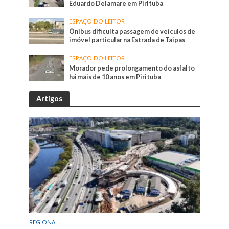
Eduardo Delamare em Pirituba
ESPAÇO DO LEITOR
Ônibus dificulta passagem de veículos de
imóvel particular na Estrada de Taipas
ESPAÇO DO LEITOR
Morador pede prolongamento do asfalto
há mais de 10 anos em Pirituba
Artigos
REGIONAL