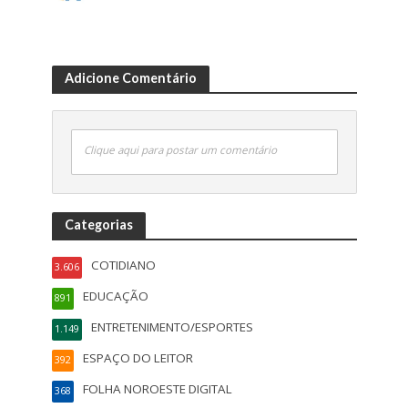
Adicione Comentário
Clique aqui para postar um comentário
Categorias
COTIDIANO
3.606
EDUCAÇÃO
891
ENTRETENIMENTO/ESPORTES
1.149
ESPAÇO DO LEITOR
392
FOLHA NOROESTE DIGITAL
368