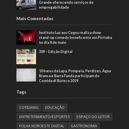
Grande oferecendo serviços de
empregabilidade
Mais Comentadas
Instituto Luz aos Cegos realiza show
stand-up comedy beneficente em Pirituba
no dia 8 de maio
309 – Edição Digital
10 bares da Lapa, Pompeia, Perdizes, Água
Branca e Barra Funda participam do
Comida di Buteco 2019
Tags
COTIDIANO
EDUCAÇÃO
ENTRETENIMENTO/ESPORTES
ESPAÇO DO LEITOR
FOLHA NOROESTE DIGITAL
GASTRONOMIA