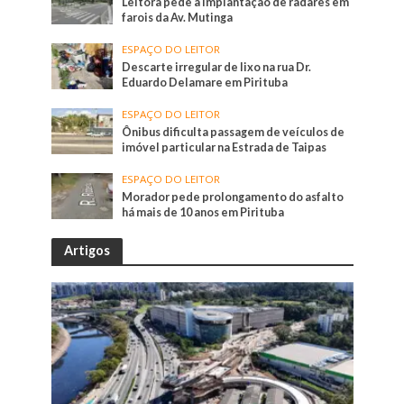
Leitora pede a implantação de radares em
farois da Av. Mutinga
ESPAÇO DO LEITOR
Descarte irregular de lixo na rua Dr.
Eduardo Delamare em Pirituba
ESPAÇO DO LEITOR
Ônibus dificulta passagem de veículos de
imóvel particular na Estrada de Taipas
ESPAÇO DO LEITOR
Morador pede prolongamento do asfalto
há mais de 10 anos em Pirituba
Artigos