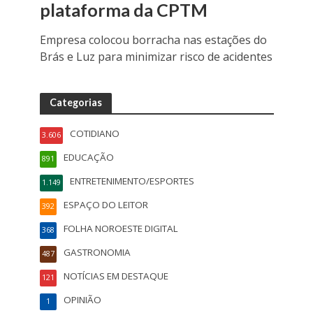
plataforma da CPTM
Empresa colocou borracha nas estações do
Brás e Luz para minimizar risco de acidentes
Categorias
COTIDIANO
3.606
EDUCAÇÃO
891
ENTRETENIMENTO/ESPORTES
1.149
ESPAÇO DO LEITOR
392
FOLHA NOROESTE DIGITAL
368
GASTRONOMIA
487
NOTÍCIAS EM DESTAQUE
121
OPINIÃO
1