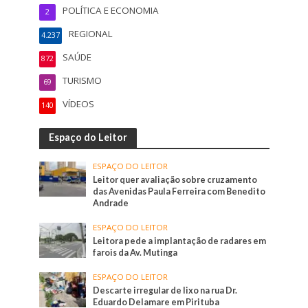
POLÍTICA E ECONOMIA
2
REGIONAL
4.237
SAÚDE
872
TURISMO
69
VÍDEOS
140
Espaço do Leitor
ESPAÇO DO LEITOR
Leitor quer avaliação sobre cruzamento
das Avenidas Paula Ferreira com Benedito
Andrade
ESPAÇO DO LEITOR
Leitora pede a implantação de radares em
farois da Av. Mutinga
ESPAÇO DO LEITOR
Descarte irregular de lixo na rua Dr.
Eduardo Delamare em Pirituba