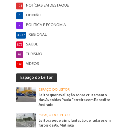
NOTÍCIAS EM DESTAQUE
121
OPINIÃO
1
POLÍTICA E ECONOMIA
2
REGIONAL
4.237
SAÚDE
872
TURISMO
69
VÍDEOS
140
Espaço do Leitor
ESPAÇO DO LEITOR
Leitor quer avaliação sobre cruzamento
das Avenidas Paula Ferreira com Benedito
Andrade
ESPAÇO DO LEITOR
Leitora pede a implantação de radares em
farois da Av. Mutinga