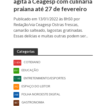
agita a Ceagesp com culinária
praiana até 27 de fevereiro
Publicado em 13/01/2022 às 8h50 por
Redação/via Ceagesp Ostras frescas,
camarão salteado, lagostas gratinadas.
Essas delícias e muitas outras podem ser...
Categorias
COTIDIANO
3.606
EDUCAÇÃO
891
ENTRETENIMENTO/ESPORTES
1.149
ESPAÇO DO LEITOR
392
FOLHA NOROESTE DIGITAL
368
GASTRONOMIA
487