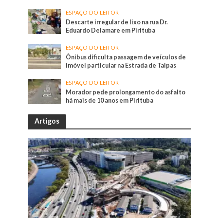
ESPAÇO DO LEITOR
Descarte irregular de lixo na rua Dr.
Eduardo Delamare em Pirituba
ESPAÇO DO LEITOR
Ônibus dificulta passagem de veículos de
imóvel particular na Estrada de Taipas
ESPAÇO DO LEITOR
Morador pede prolongamento do asfalto
há mais de 10 anos em Pirituba
Artigos