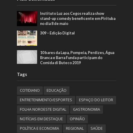
Instituto Luz aos Cegos realiza show
stand-up comedy beneficente em Pirituba
no dia 8 de maio
309 – Edição Digital
10 bares da Lapa, Pompeia, Perdizes, Água
Branca e Barra Funda participam do
Comida di Buteco 2019
Tags
COTIDIANO
EDUCAÇÃO
ENTRETENIMENTO/ESPORTES
ESPAÇO DO LEITOR
FOLHA NOROESTE DIGITAL
GASTRONOMIA
NOTÍCIAS EM DESTAQUE
OPINIÃO
POLÍTICA E ECONOMIA
REGIONAL
SAÚDE