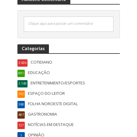
Clique aqui para postar um comentário
Categorias
COTIDIANO
3.606
EDUCAÇÃO
891
ENTRETENIMENTO/ESPORTES
1.149
ESPAÇO DO LEITOR
392
FOLHA NOROESTE DIGITAL
368
GASTRONOMIA
487
NOTÍCIAS EM DESTAQUE
121
OPINIÃO
1