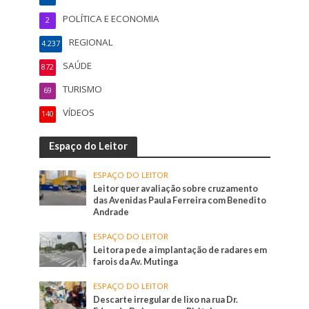
POLÍTICA E ECONOMIA
2
REGIONAL
4.237
SAÚDE
872
TURISMO
69
VÍDEOS
140
Espaço do Leitor
ESPAÇO DO LEITOR
Leitor quer avaliação sobre cruzamento
das Avenidas Paula Ferreira com Benedito
Andrade
ESPAÇO DO LEITOR
Leitora pede a implantação de radares em
farois da Av. Mutinga
ESPAÇO DO LEITOR
Descarte irregular de lixo na rua Dr.