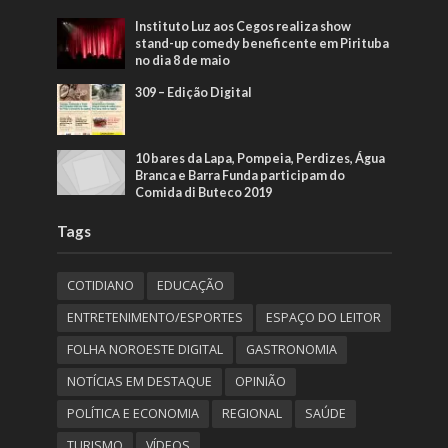
Instituto Luz aos Cegos realiza show
stand-up comedy beneficente em Pirituba
no dia 8 de maio
309 – Edição Digital
10 bares da Lapa, Pompeia, Perdizes, Água
Branca e Barra Funda participam do
Comida di Buteco 2019
Tags
COTIDIANO
EDUCAÇÃO
ENTRETENIMENTO/ESPORTES
ESPAÇO DO LEITOR
FOLHA NOROESTE DIGITAL
GASTRONOMIA
NOTÍCIAS EM DESTAQUE
OPINIÃO
POLÍTICA E ECONOMIA
REGIONAL
SAÚDE
TURISMO
VÍDEOS