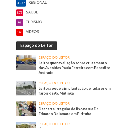
REGIONAL
4.237
SAÚDE
872
TURISMO
69
VÍDEOS
140
Espaço do Leitor
ESPAÇO DO LEITOR
Leitor quer avaliação sobre cruzamento
das Avenidas Paula Ferreira com Benedito
Andrade
ESPAÇO DO LEITOR
Leitora pede a implantação de radares em
farois da Av. Mutinga
ESPAÇO DO LEITOR
Descarte irregular de lixo na rua Dr.
Eduardo Delamare em Pirituba
ESPAÇO DO LEITOR