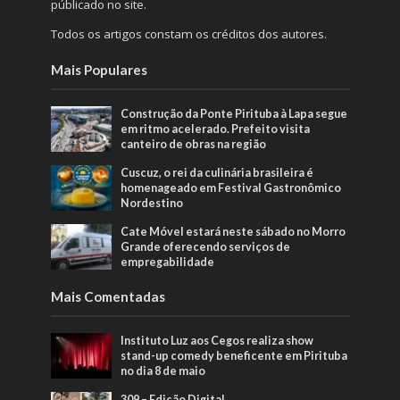
públicado no site.
Todos os artigos constam os créditos dos autores.
Mais Populares
Construção da Ponte Pirituba à Lapa segue
em ritmo acelerado. Prefeito visita
canteiro de obras na região
Cuscuz, o rei da culinária brasileira é
homenageado em Festival Gastronômico
Nordestino
Cate Móvel estará neste sábado no Morro
Grande oferecendo serviços de
empregabilidade
Mais Comentadas
Instituto Luz aos Cegos realiza show
stand-up comedy beneficente em Pirituba
no dia 8 de maio
309 – Edição Digital