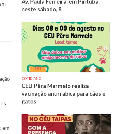
Av. Paula Ferreira, em Pirituba,
em.
neste sábado, 8
tação
COTIDIANO
CEU Pêra Marmelo realiza
vacinação antirrabica para cães e
gatos
nos
e; em