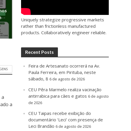
anos
m
Uniquely strategize progressive markets
rather than frictionless manufactured
products. Collaboratively engineer reliable.
Recent Posts
Feira de Artesanato ocorrerá na Av.
GENS
Paula Ferreira, em Pirituba, neste
sábado, 8
6 de agosto de 2026
CEU Pêra Marmelo realiza vacinação
antirrabica para cães e gatos
6 de agosto
 a
de 2026
dado a
CEU Taipas recebe exibição do
documentário ‘Leci’ com presença de
Leci Brandão
6 de agosto de 2026