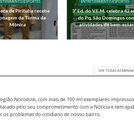
RETENIMENTO/ESPORTES
ENTRETENIMENTO/ESPORTES
teca de Pirituba recebe
3ª Ed. do V.E.M. celebra 42 
onagem da Turma da
do Pq. São Domingos co
Mônica
atividades de bem-estar
VER TODAS AS MENSA
egião Noroeste, com mais de 100 mil exemplares impressos
stacado pelo seu comprometimento com a Noticia e tem aju
r os problemas do cotidiano de nosso bairro.