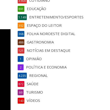
COTIDIANO
3.605
EDUCAÇÃO
891
ENTRETENIMENTO/ESPORTES
1.149
ESPAÇO DO LEITOR
392
FOLHA NOROESTE DIGITAL
368
GASTRONOMIA
486
NOTÍCIAS EM DESTAQUE
121
OPINIÃO
1
POLÍTICA E ECONOMIA
2
REGIONAL
4.235
SAÚDE
872
TURISMO
69
VÍDEOS
140