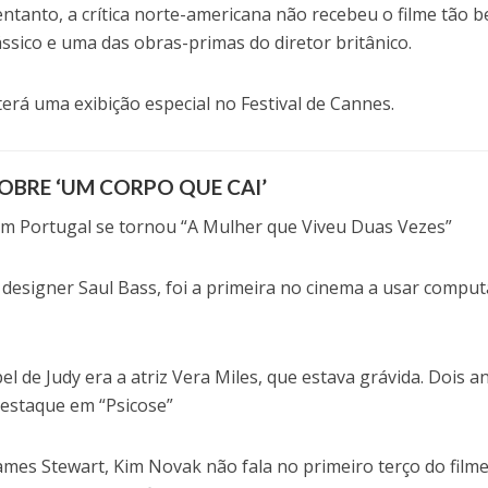
tanto, a crítica norte-americana não recebeu o filme tão b
ássico e uma das obras-primas do diretor britânico.
terá uma exibição especial no Festival de Cannes.
OBRE ‘UM CORPO QUE CAI’
”, em Portugal se tornou “A Mulher que Viveu Duas Vezes”
 designer Saul Bass, foi a primeira no cinema a usar compu
l de Judy era a atriz Vera Miles, que estava grávida. Dois a
destaque em “Psicose”
 James Stewart, Kim Novak não fala no primeiro terço do film