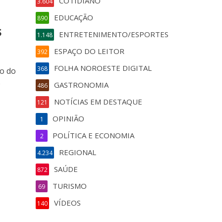
COTIDIANO
3.604
EDUCAÇÃO
890
s
ENTRETENIMENTO/ESPORTES
1.148
ESPAÇO DO LEITOR
392
FOLHA NOROESTE DIGITAL
368
o do
o
GASTRONOMIA
486
NOTÍCIAS EM DESTAQUE
121
OPINIÃO
1
POLÍTICA E ECONOMIA
2
REGIONAL
4.234
SAÚDE
872
TURISMO
69
VÍDEOS
140