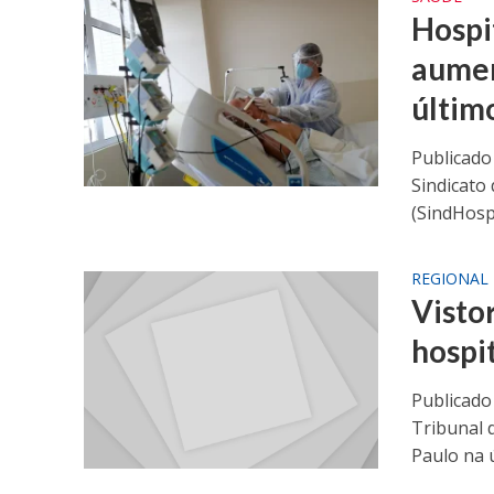
Hospi
aumen
últim
Publicado
Sindicato 
(SindHosp)
REGIONAL
Visto
hospi
Publicado 
Tribunal 
Paulo na ú