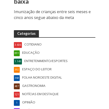
baixa
Imunização de crianças entre seis meses e
cinco anos segue abaixo da meta
Categorias
COTIDIANO
3.606
EDUCAÇÃO
891
ENTRETENIMENTO/ESPORTES
1.149
ESPAÇO DO LEITOR
392
FOLHA NOROESTE DIGITAL
368
GASTRONOMIA
487
NOTÍCIAS EM DESTAQUE
121
OPINIÃO
1