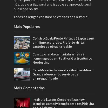
nós, que o artigo será analisado e se aprovado será
públicado no site.
Todos os artigos constam os créditos dos autores.
Mais Populares
Construção da Ponte Pirituba à Lapa segue
em ritmo acelerado. Prefeito visita
canteiro de obras na região
Cuscuz, o rei da culinária brasileira é
homenageado em Festival Gastronômico
Nordestino
Cate Móvel estará neste sábado no Morro
Grande oferecendo serviços de
empregabilidade
Mais Comentadas
Instituto Luz aos Cegos realiza show
stand-up comedy beneficente em Pirituba
no dia 8 de maio