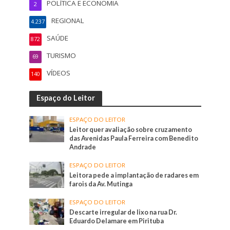
POLÍTICA E ECONOMIA
2
REGIONAL
4.237
SAÚDE
872
TURISMO
69
VÍDEOS
140
Espaço do Leitor
ESPAÇO DO LEITOR
Leitor quer avaliação sobre cruzamento
das Avenidas Paula Ferreira com Benedito
Andrade
ESPAÇO DO LEITOR
Leitora pede a implantação de radares em
farois da Av. Mutinga
ESPAÇO DO LEITOR
Descarte irregular de lixo na rua Dr.
Eduardo Delamare em Pirituba