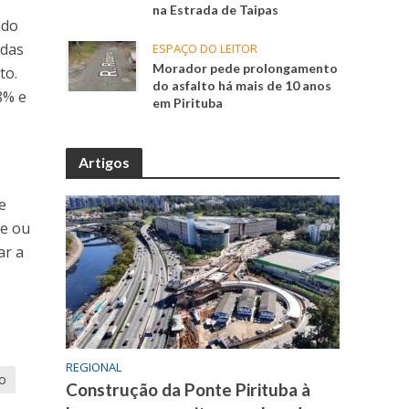
na Estrada de Taipas
ndo
 das
ESPAÇO DO LEITOR
Morador pede prolongamento
to.
do asfalto há mais de 10 anos
8% e
em Pirituba
Artigos
e
te ou
ar a
REGIONAL
o
Construção da Ponte Pirituba à