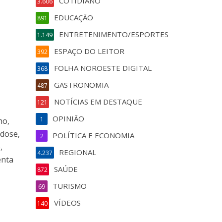
COTIDIANO
3.606
EDUCAÇÃO
891
ENTRETENIMENTO/ESPORTES
1.149
ESPAÇO DO LEITOR
392
FOLHA NOROESTE DIGITAL
368
GASTRONOMIA
487
NOTÍCIAS EM DESTAQUE
121
OPINIÃO
1
ho,
 dose,
POLÍTICA E ECONOMIA
2
,
REGIONAL
4.237
enta
SAÚDE
872
TURISMO
69
VÍDEOS
140