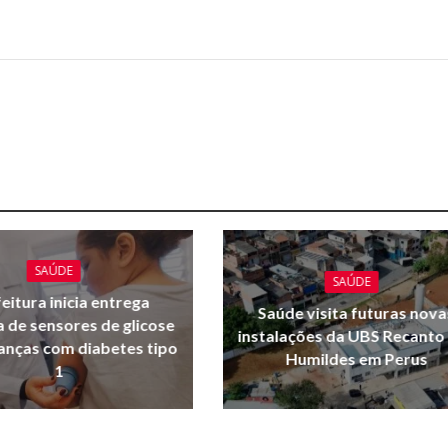
SAÚDE
SAÚDE
eitura inicia entrega
Saúde visita futuras nova
a de sensores de glicose
instalações da UBS Recanto
ianças com diabetes tipo
Humildes em Perus
1