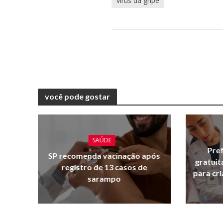
vírus da gripe
você pode gostar
SAÚDE
Pref
SP recomenda vacinação após
gratuit
registro de 13 casos de
para cr
sarampo