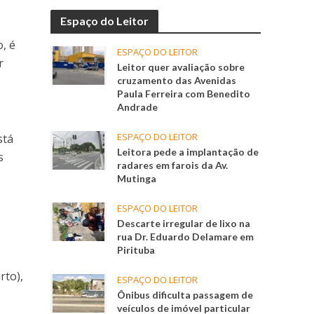
Espaço do Leitor
, é
ESPAÇO DO LEITOR
r
Leitor quer avaliação sobre
cruzamento das Avenidas
Paula Ferreira com Benedito
Andrade
ESPAÇO DO LEITOR
stá
Leitora pede a implantação de
s
radares em farois da Av.
Mutinga
ESPAÇO DO LEITOR
Descarte irregular de lixo na
rua Dr. Eduardo Delamare em
Pirituba
o
rto),
ESPAÇO DO LEITOR
Ônibus dificulta passagem de
veículos de imóvel particular