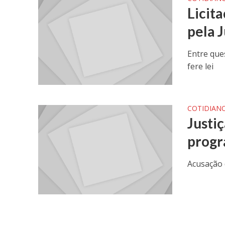
Licit
pela J
Entre que
fere lei
COTIDIAN
Justi
progr
Acusação 