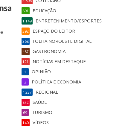
COTIDIANO
3.606
ensa
EDUCAÇÃO
891
ENTRETENIMENTO/ESPORTES
1.149
ESPAÇO DO LEITOR
ue
392
FOLHA NOROESTE DIGITAL
368
GASTRONOMIA
487
NOTÍCIAS EM DESTAQUE
121
OPINIÃO
1
POLÍTICA E ECONOMIA
2
REGIONAL
4.237
SAÚDE
872
TURISMO
69
VÍDEOS
140