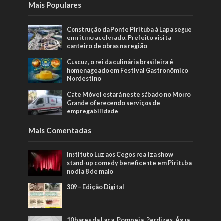
Mais Populares
Construção da Ponte Pirituba à Lapa segue
em ritmo acelerado. Prefeito visita
canteiro de obras na região
Cuscuz, o rei da culinária brasileira é
homenageado em Festival Gastronômico
Nordestino
Cate Móvel estará neste sábado no Morro
Grande oferecendo serviços de
empregabilidade
Mais Comentadas
Instituto Luz aos Cegos realiza show
stand-up comedy beneficente em Pirituba
no dia 8 de maio
309 – Edição Digital
10 bares da Lapa, Pompeia, Perdizes, Água