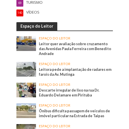
TURISMO
69
VÍDEOS
140
Espaço do Leitor
ESPAÇO DO LEITOR
Leitor quer avaliação sobre cruzamento
das Avenidas Paula Ferreira com Benedito
Andrade
ESPAÇO DO LEITOR
Leitora pede a implantação de radares em
farois da Av. Mutinga
ESPAÇO DO LEITOR
Descarte irregular de lixo na rua Dr.
Eduardo Delamare em Pirituba
ESPAÇO DO LEITOR
Ônibus dificulta passagem de veículos de
imóvel particular na Estrada de Taipas
ESPAÇO DO LEITOR