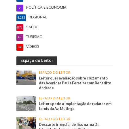
POLÍTICA E ECONOMIA
2
REGIONAL
4.235
SAÚDE
872
TURISMO
69
VÍDEOS
140
Espaço do Leitor
ESPAÇO DO LEITOR
Leitor quer avaliação sobre cruzamento
das Avenidas Paula Ferreira com Benedito
Andrade
ESPAÇO DO LEITOR
Leitora pede a implantação de radares em
farois da Av. Mutinga
ESPAÇO DO LEITOR
Descarte irregular de lixo na rua Dr.