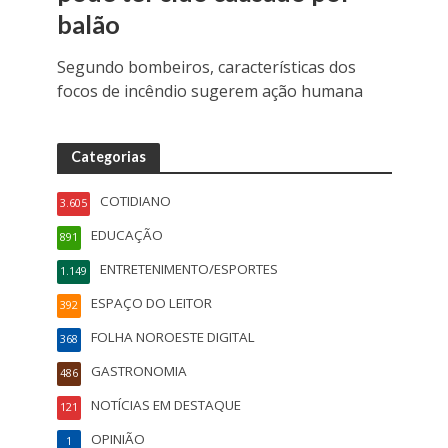
balão
Segundo bombeiros, características dos
focos de incêndio sugerem ação humana
Categorias
COTIDIANO
3.605
EDUCAÇÃO
891
ENTRETENIMENTO/ESPORTES
1.149
ESPAÇO DO LEITOR
392
FOLHA NOROESTE DIGITAL
368
GASTRONOMIA
486
NOTÍCIAS EM DESTAQUE
121
OPINIÃO
1