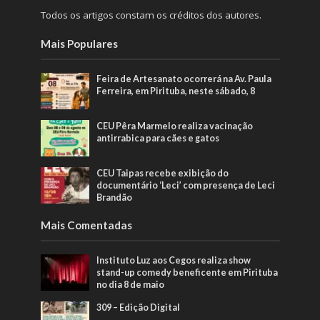
Todos os artigos constam os créditos dos autores.
Mais Populares
Feira de Artesanato ocorrerá na Av. Paula
Ferreira, em Pirituba, neste sábado, 8
CEU Pêra Marmelo realiza vacinação
antirrabica para cães e gatos
CEU Taipas recebe exibição do
documentário ‘Leci’ com presença de Leci
Brandão
Mais Comentadas
Instituto Luz aos Cegos realiza show
stand-up comedy beneficente em Pirituba
no dia 8 de maio
309 – Edição Digital