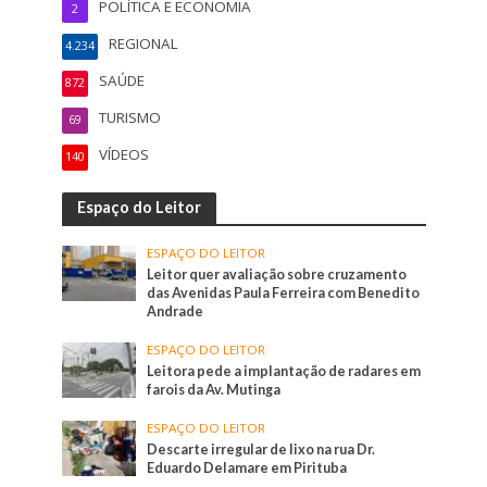
POLÍTICA E ECONOMIA
2
REGIONAL
4.234
SAÚDE
872
TURISMO
69
VÍDEOS
140
Espaço do Leitor
ESPAÇO DO LEITOR
Leitor quer avaliação sobre cruzamento
das Avenidas Paula Ferreira com Benedito
Andrade
ESPAÇO DO LEITOR
Leitora pede a implantação de radares em
farois da Av. Mutinga
ESPAÇO DO LEITOR
Descarte irregular de lixo na rua Dr.
Eduardo Delamare em Pirituba