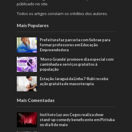
públicado no site.
Todos os artigos constam os créditos dos autores.
Mais Populares
Prefeitura faz parceria com Sebrae para
formar professores em Educação
Empreendedora
‘Morro Grande’ promove dia especial com
caminhada e serviços gratuitos à
população
Estação Jaraguá da Linha 7-Rubi recebe
ação gratuita de massoterapia
Mais Comentadas
Instituto Luz aos Cegos realiza show
stand-up comedy beneficente em Pirituba
no dia 8 de maio