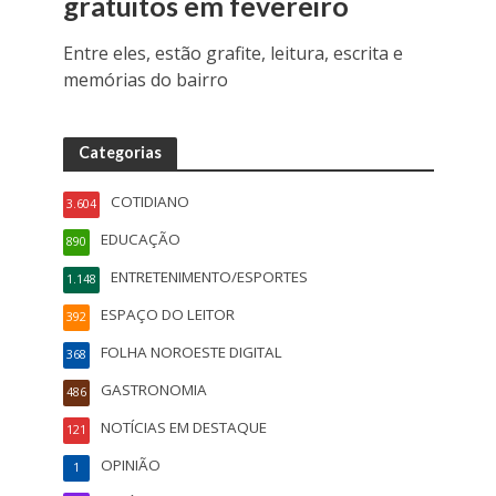
gratuitos em fevereiro
Entre eles, estão grafite, leitura, escrita e
memórias do bairro
Categorias
COTIDIANO
3.604
EDUCAÇÃO
890
ENTRETENIMENTO/ESPORTES
1.148
ESPAÇO DO LEITOR
392
FOLHA NOROESTE DIGITAL
368
GASTRONOMIA
486
NOTÍCIAS EM DESTAQUE
121
OPINIÃO
1