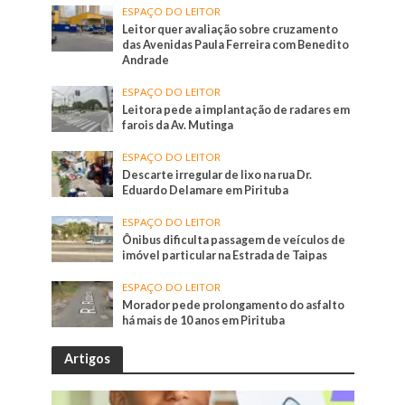
ESPAÇO DO LEITOR
Leitor quer avaliação sobre cruzamento
das Avenidas Paula Ferreira com Benedito
Andrade
ESPAÇO DO LEITOR
Leitora pede a implantação de radares em
farois da Av. Mutinga
ESPAÇO DO LEITOR
Descarte irregular de lixo na rua Dr.
Eduardo Delamare em Pirituba
ESPAÇO DO LEITOR
Ônibus dificulta passagem de veículos de
imóvel particular na Estrada de Taipas
ESPAÇO DO LEITOR
Morador pede prolongamento do asfalto
há mais de 10 anos em Pirituba
Artigos