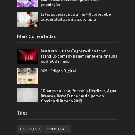
população
Estação Jaraguá da Linha 7-Rubi recebe
ação gratuita de massoterapia
Mais Comentadas
Instituto Luz aos Cegos realiza show
stand-up comedy beneficente em Pirituba
no dia 8 de maio
309 – Edição Digital
10 bares da Lapa, Pompeia, Perdizes, Água
Branca e Barra Funda participam do
Comida di Buteco 2019
Tags
COTIDIANO
EDUCAÇÃO