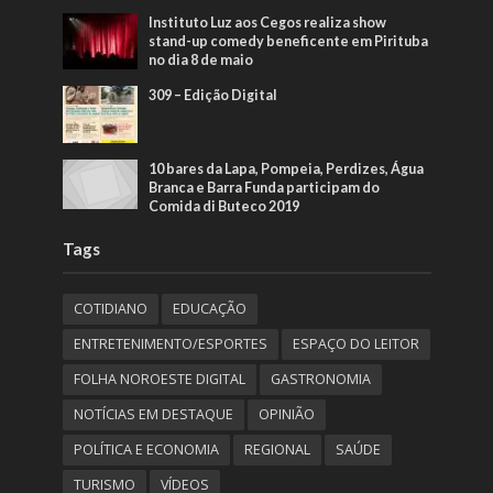
Instituto Luz aos Cegos realiza show
stand-up comedy beneficente em Pirituba
no dia 8 de maio
309 – Edição Digital
10 bares da Lapa, Pompeia, Perdizes, Água
Branca e Barra Funda participam do
Comida di Buteco 2019
Tags
COTIDIANO
EDUCAÇÃO
ENTRETENIMENTO/ESPORTES
ESPAÇO DO LEITOR
FOLHA NOROESTE DIGITAL
GASTRONOMIA
NOTÍCIAS EM DESTAQUE
OPINIÃO
POLÍTICA E ECONOMIA
REGIONAL
SAÚDE
TURISMO
VÍDEOS