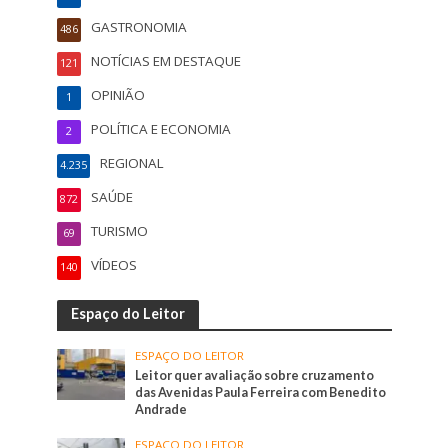
GASTRONOMIA
486
NOTÍCIAS EM DESTAQUE
121
OPINIÃO
1
POLÍTICA E ECONOMIA
2
REGIONAL
4.235
SAÚDE
872
TURISMO
69
VÍDEOS
140
Espaço do Leitor
ESPAÇO DO LEITOR
Leitor quer avaliação sobre cruzamento
das Avenidas Paula Ferreira com Benedito
Andrade
ESPAÇO DO LEITOR