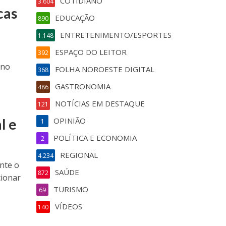
COTIDIANO
3.604
cas
EDUCAÇÃO
890
ENTRETENIMENTO/ESPORTES
1.148
ESPAÇO DO LEITOR
392
 no
FOLHA NOROESTE DIGITAL
368
GASTRONOMIA
486
NOTÍCIAS EM DESTAQUE
121
l e
OPINIÃO
1
POLÍTICA E ECONOMIA
2
REGIONAL
4.234
nte o
SAÚDE
872
cionar
TURISMO
69
VÍDEOS
140