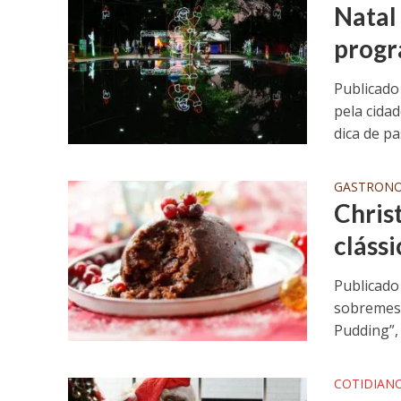
Natal
progr
Publicado
pela cida
dica de pas
GASTRON
Chris
cláss
Publicado
sobremesa
Pudding”, o
COTIDIAN