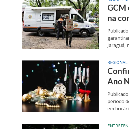
GCM e
na co
Publicado
garantira
Jaraguá, n
REGIONAL
Confi
Ano N
Publicado
período d
em horário
ENTRETEN