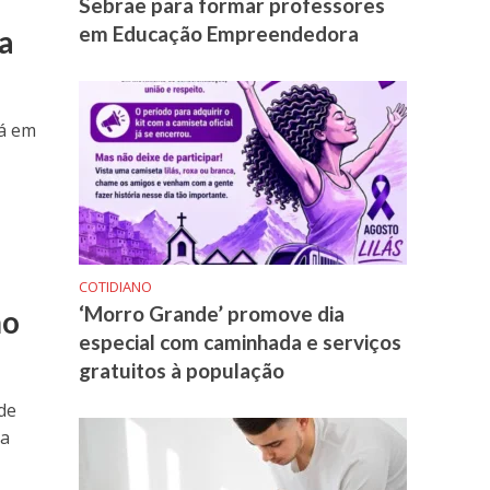
Sebrae para formar professores
em Educação Empreendedora
a
tá em
COTIDIANO
‘Morro Grande’ promove dia
mo
especial com caminhada e serviços
gratuitos à população
de
da