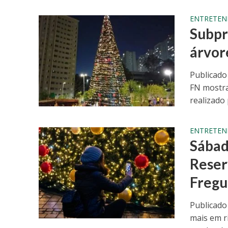
ENTRETEN
Subpr
árvor
Publicado
FN mostra
realizado p
ENTRETEN
Sábad
Reser
Fregu
Publicado
mais em r