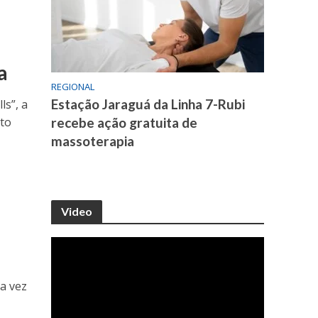
a
REGIONAL
Estação Jaraguá da Linha 7-Rubi
ls”, a
nto
recebe ação gratuita de
massoterapia
d
Video
a vez