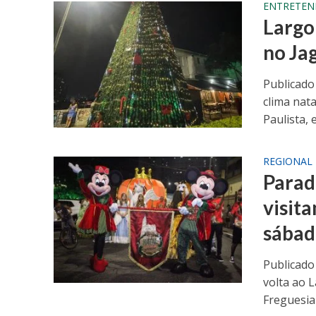
ENTRETEN
Largo
no Ja
Publicado
clima nat
Paulista, e
REGIONAL
Parad
visita
sába
Publicado
volta ao 
Freguesia 