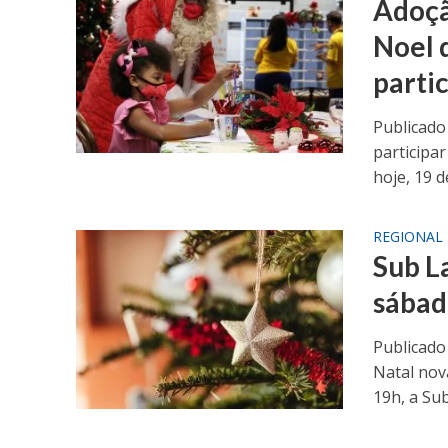
Adoçã
Noel 
parti
Publicado
participa
hoje, 19 d
REGIONAL
Sub L
sábad
Publicado
Natal nov
19h, a Sub