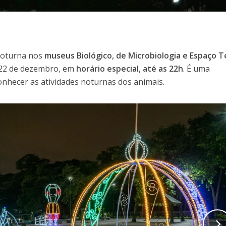
noturna nos
museus Biológico, de Microbiologia e Espaço T
 22 de dezembro, em
horário especial, até as 22h
. É uma
onhecer as atividades noturnas dos animais.