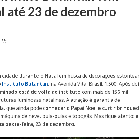
l até 23 de dezembro
11h
a cidade durante o Nata
l em busca de decorações estontea
o
Instituto Butantan
, na Avenida Vital Brasil, 1.500. Após do
uminado está de volta ao instituto
com mais de 1
56 mil
ruturas luminosas natalinas. A atração é garantia de
a, que ainda pode c
onhecer o Papai Noel e curtir brinque
 máquina de neve, pula-pulas e tobogãs. Mas fique atento:
a
a sexta-feira, 23 de dezembro.