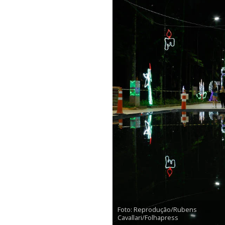
Foto: Reprodução/Rubens
Cavallari/Folhapress