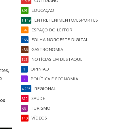
COTIDIANO
3.605
EDUCAÇÃO
891
ENTRETENIMENTO/ESPORTES
1.149
ESPAÇO DO LEITOR
392
FOLHA NOROESTE DIGITAL
368
GASTRONOMIA
486
NOTÍCIAS EM DESTAQUE
121
OPINIÃO
1
ntes,
is
POLÍTICA E ECONOMIA
2
REGIONAL
4.235
SAÚDE
872
dos
TURISMO
69
VÍDEOS
140