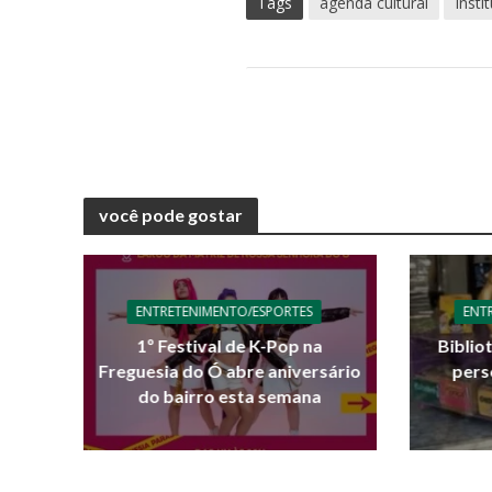
Tags
agenda cultural
Insti
você pode gostar
ENTRETENIMENTO/ESPORTES
ENT
1º Festival de K-Pop na
Biblio
Freguesia do Ó abre aniversário
pers
do bairro esta semana