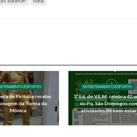
tuto Butantan
Natal
RETENIMENTO/ESPORTES
ENTRETENIMENTO/ESPORTES
teca de Pirituba recebe
3ª Ed. do V.E.M. celebra 42 
onagem da Turma da
do Pq. São Domingos co
Mônica
atividades de bem-estar