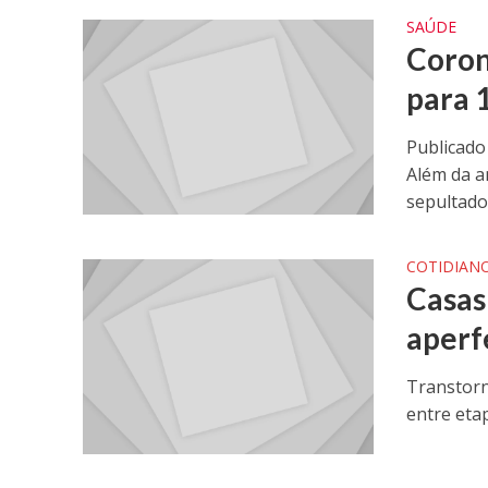
SAÚDE
Coron
para 
Publicado
Além da a
sepultador
COTIDIAN
Casas
aperf
Transtorn
entre eta