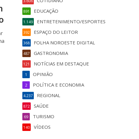
COTIDIANO
3.606
m
EDUCAÇÃO
891
o
ENTRETENIMENTO/ESPORTES
1.149
ESPAÇO DO LEITOR
ar
392
ma
FOLHA NOROESTE DIGITAL
368
GASTRONOMIA
487
NOTÍCIAS EM DESTAQUE
121
OPINIÃO
1
POLÍTICA E ECONOMIA
2
REGIONAL
4.237
SAÚDE
872
TURISMO
69
VÍDEOS
140