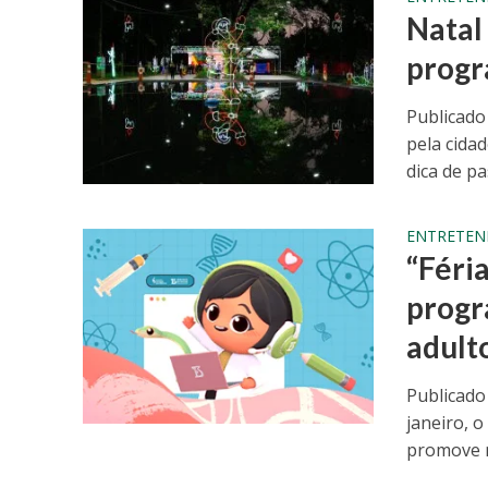
Natal
progr
Publicado
pela cida
dica de pas
ENTRETEN
“Féri
progr
adult
Publicado
janeiro, 
promove m