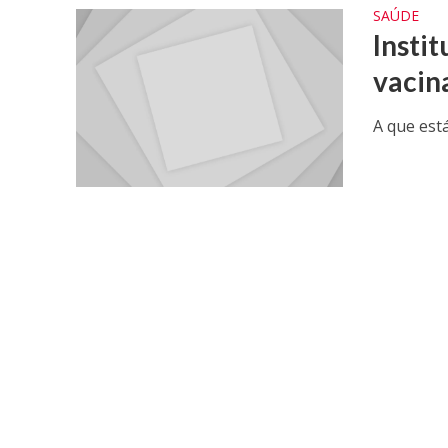
SAÚDE
Insti
vacin
A que est