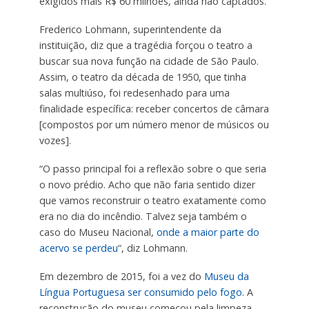
exigidos mais R$ 60 milhões, ainda não captados.
Frederico Lohmann, superintendente da
instituição, diz que a tragédia forçou o teatro a
buscar sua nova função na cidade de São Paulo.
Assim, o teatro da década de 1950, que tinha
salas multiúso, foi redesenhado para uma
finalidade específica: receber concertos de câmara
[compostos por um número menor de músicos ou
vozes].
“O passo principal foi a reflexão sobre o que seria
o novo prédio. Acho que não faria sentido dizer
que vamos reconstruir o teatro exatamente como
era no dia do incêndio. Talvez seja também o
caso do Museu Nacional,
onde a maior parte do
acervo se perdeu
“, diz Lohmann.
Em dezembro de 2015, foi a vez do
Museu da
Língua Portuguesa ser consumido pelo fogo
. A
reconstrução do museu começou pela limpeza,