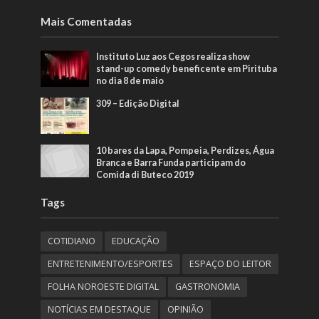
Mais Comentadas
Instituto Luz aos Cegos realiza show
stand-up comedy beneficente em Pirituba
no dia 8 de maio
309 – Edição Digital
10 bares da Lapa, Pompeia, Perdizes, Água
Branca e Barra Funda participam do
Comida di Buteco 2019
Tags
COTIDIANO
EDUCAÇÃO
ENTRETENIMENTO/ESPORTES
ESPAÇO DO LEITOR
FOLHA NOROESTE DIGITAL
GASTRONOMIA
NOTÍCIAS EM DESTAQUE
OPINIÃO