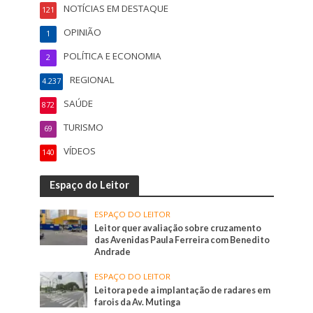
NOTÍCIAS EM DESTAQUE
121
OPINIÃO
1
POLÍTICA E ECONOMIA
2
REGIONAL
4.237
SAÚDE
872
TURISMO
69
VÍDEOS
140
Espaço do Leitor
ESPAÇO DO LEITOR
Leitor quer avaliação sobre cruzamento
das Avenidas Paula Ferreira com Benedito
Andrade
ESPAÇO DO LEITOR
Leitora pede a implantação de radares em
farois da Av. Mutinga