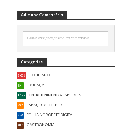
Adicione Comentário
Clique aqui para postar um comentário
Categorias
COTIDIANO
3.606
EDUCAÇÃO
891
ENTRETENIMENTO/ESPORTES
1.149
ESPAÇO DO LEITOR
392
FOLHA NOROESTE DIGITAL
368
GASTRONOMIA
487