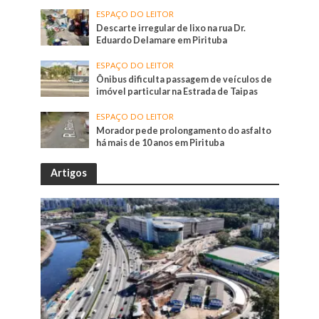
ESPAÇO DO LEITOR
Descarte irregular de lixo na rua Dr.
Eduardo Delamare em Pirituba
ESPAÇO DO LEITOR
Ônibus dificulta passagem de veículos de
imóvel particular na Estrada de Taipas
ESPAÇO DO LEITOR
Morador pede prolongamento do asfalto
há mais de 10 anos em Pirituba
Artigos